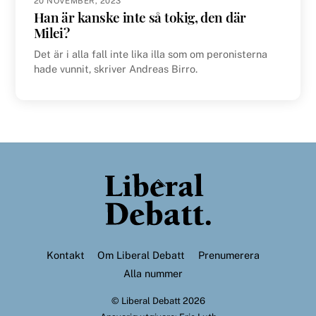
20 NOVEMBER, 2023
Han är kanske inte så tokig, den där
Milei?
Det är i alla fall inte lika illa som om peronisterna
hade vunnit, skriver Andreas Birro.
Back
To
Top
Kontakt
Om Liberal Debatt
Prenumerera
Alla nummer
©
Liberal Debatt
2026