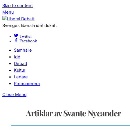
Skip to content
Menu
Sveriges liberala idétidskrift
Twitter
Facebook
Samhälle
Idé
Debatt
Kultur
Ledare
Prenumerera
Close Menu
Artiklar av Svante Nycander