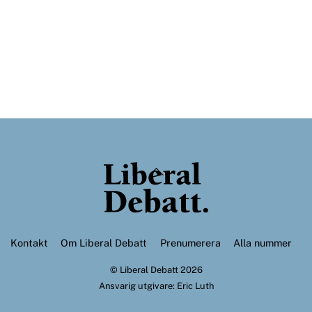
Back
To
Top
Kontakt
Om Liberal Debatt
Prenumerera
Alla nummer
©
Liberal Debatt
2026
Ansvarig utgivare: Eric Luth