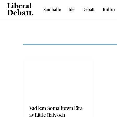
Skip
Samhälle
Idé
Debatt
Kultur
to
Sveriges liberala idétidskrift
content
Vad kan Somalitown lära
av Little Italy och