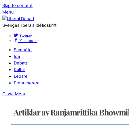
Skip to content
Menu
Sveriges liberala idétidskrift
Twitter
Facebook
Samhälle
Idé
Debatt
Kultur
Ledare
Prenumerera
Close Menu
Artiklar av Ranjamrittika Bhowmi