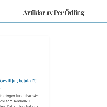
Artiklar av Per Ödling
ör vill jag betala EU-
t
iseringen förändrar såväl
mi som samhälle i
en. Det är dess baksida