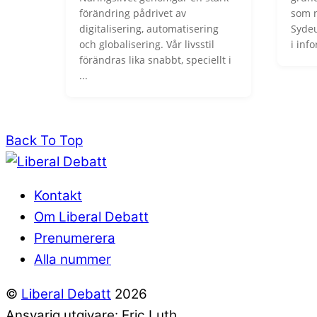
förändring pådrivet av
som n
digitalisering, automatisering
Sydeu
och globalisering. Vår livsstil
i info
förändras lika snabbt, speciellt i
...
Back To Top
Kontakt
Om Liberal Debatt
Prenumerera
Alla nummer
©
Liberal Debatt
2026
Ansvarig utgivare: Eric Luth