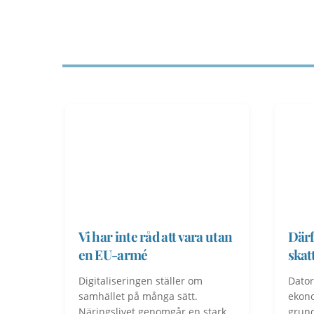
Vi har inte råd att vara utan
Därf
en EU-armé
skat
Digitaliseringen ställer om
Dator
samhället på många sätt.
ekono
Näringslivet genomgår en stark
grund