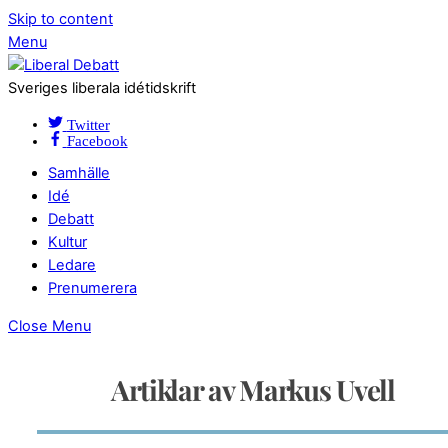
Skip to content
Menu
Sveriges liberala idétidskrift
Twitter
Facebook
Samhälle
Idé
Debatt
Kultur
Ledare
Prenumerera
Close Menu
Artiklar av Markus Uvell