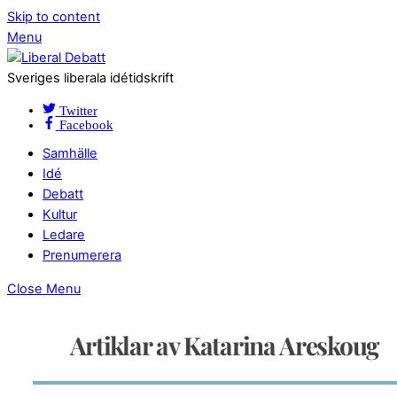
Skip to content
Menu
Sveriges liberala idétidskrift
Twitter
Facebook
Samhälle
Idé
Debatt
Kultur
Ledare
Prenumerera
Close Menu
Artiklar av Katarina Areskoug