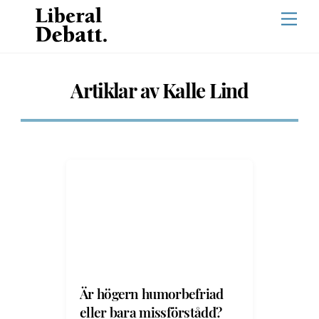
Skip
Men
to
content
Artiklar av Kalle Lind
Är högern humorbefriad
eller bara missförstådd?