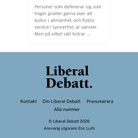
Personer som definierar sig som
höger gnäller gärna över att
kultur i allmänhet, och Public
service i synnerhet, är vänster.
Men på vilket sätt bidrar ...
Back
To
Top
Kontakt
Om Liberal Debatt
Prenumerera
Alla nummer
©
Liberal Debatt
2026
Ansvarig utgivare: Eric Luth