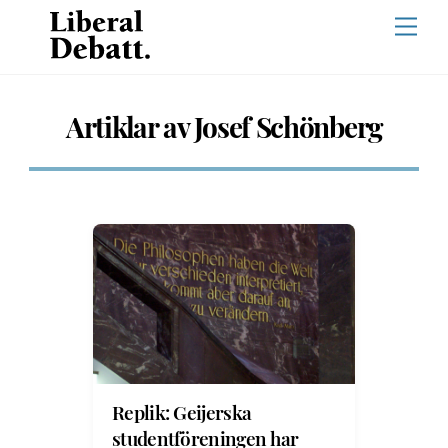
Skip
Men
to
content
Artiklar av Josef Schönberg
Replik: Geijerska
studentföreningen har