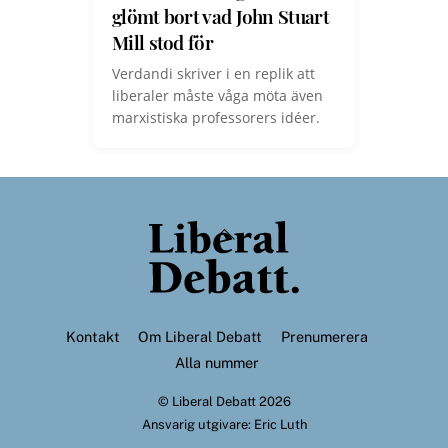
glömt bort vad John Stuart
Mill stod för
Verdandi skriver i en replik att
liberaler måste våga möta även
marxistiska professorers idéer.
Back
To
Top
Kontakt
Om Liberal Debatt
Prenumerera
Alla nummer
©
Liberal Debatt
2026
Ansvarig utgivare: Eric Luth