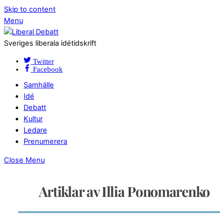
Skip to content
Menu
Sveriges liberala idétidskrift
Twitter
Facebook
Samhälle
Idé
Debatt
Kultur
Ledare
Prenumerera
Close Menu
Artiklar av Illia Ponomarenko