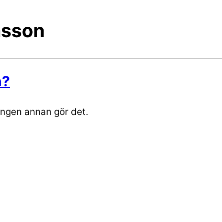
nsson
n?
ingen annan gör det.