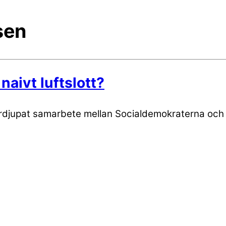
sen
naivt luftslott?
t fördjupat samarbete mellan Socialdemokraterna o