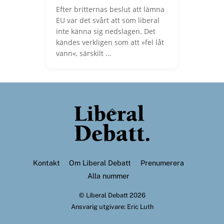
Efter britternas beslut att lämna
EU var det svårt att som liberal
inte känna sig nedslagen. Det
kändes verkligen som att »fel låt
vann«, särskilt ...
Back
To
Top
Kontakt
Om Liberal Debatt
Prenumerera
Alla nummer
©
Liberal Debatt
2026
Ansvarig utgivare: Eric Luth