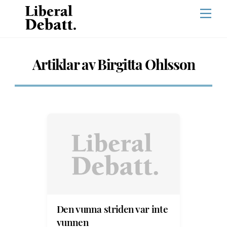
Skip
Men
to
content
Artiklar av Birgitta Ohlsson
Den vunna striden var inte
vunnen