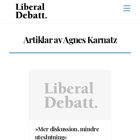
Skip
Men
to
content
Artiklar av Agnes Karnatz
»Mer diskussion, mindre
uteslutning«