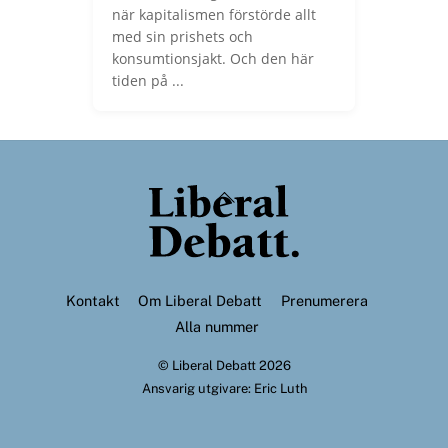
när kapitalismen förstörde allt
med sin prishets och
konsumtionsjakt. Och den här
tiden på ...
Back
To
Top
Kontakt
Om Liberal Debatt
Prenumerera
Alla nummer
©
Liberal Debatt
2026
Ansvarig utgivare: Eric Luth