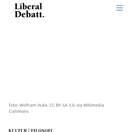
Skip
Men
to
content
Foto: Wolfram Huke, CC BY-SA 3.0, via Wikimedia
Commons.
KULTUR | FILOSOFI