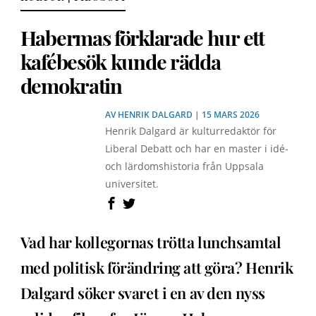
Habermas förklarade hur ett
kafébesök kunde rädda
demokratin
AV
HENRIK DALGARD
| 15 MARS 2026
Henrik Dalgard är kulturredaktör för
Liberal Debatt och har en master i idé-
och lärdomshistoria från Uppsala
universitet.
Vad har kollegornas trötta lunchsamtal
med politisk förändring att göra? Henrik
Dalgard söker svaret i en av den nyss