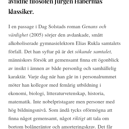
avlidne filosofen Jürgen Habermas
klassiker.
I en passage i Dag Solstads roman
Genans och
värdighet
(2005) sörjer den avdankade, smått
alkoholiserade gymnasielektorn Elias Rukla samtalets
förfall. Det han syftar på är det
sökande samtalet,
människors försök att gemensamt finna ett ögonblick
av insikt i ämnen av både personlig och samhällelig
karaktär. Varje dag när han går in i personalrummet
möter han kollegor med femårig utbildning i
ekonomi, biologi, litteraturvetenskap, historia,
matematik. Inte nobelpristagare men personer med
hög bildningsnivå. Som ändå tycks oförmögna att
finna något gemensamt, något
riktigt
att tala om
bortom bolåneräntor och amorteringskrav. Det får