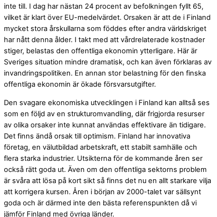
inte till. I dag har nästan 24 procent av befolkningen fyllt 65,
vilket är klart över EU-medelvärdet. Orsaken är att de i Finland
mycket stora årskullarna som föddes efter andra världskriget
har nått denna ålder. I takt med att vårdrelaterade kostnader
stiger, belastas den offentliga ekonomin ytterligare. Här är
Sveriges situation mindre dramatisk, och kan även förklaras av
invandringspolitiken. En annan stor belastning för den finska
offentliga ekonomin är ökade försvarsutgifter.
Den svagare ekonomiska utvecklingen i Finland kan alltså ses
som en följd av en strukturomvandling, där frigjorda resurser
av olika orsaker inte kunnat användas effektivare än tidigare.
Det finns ändå orsak till optimism. Finland har innovativa
företag, en välutbildad arbetskraft, ett stabilt samhälle och
flera starka industrier. Utsikterna för de kommande åren ser
också rätt goda ut. Även om den offentliga sektorns problem
är svåra att lösa på kort sikt så finns det nu en allt starkare vilja
att korrigera kursen. Åren i början av 2000-talet var sällsynt
goda och är därmed inte den bästa referenspunkten då vi
jämför Finland med övriga länder.