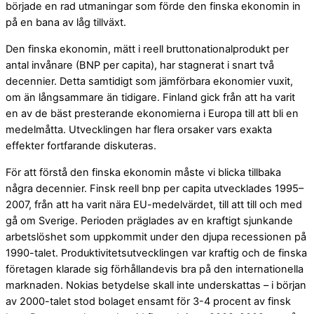
började en rad utmaningar som förde den finska ekonomin in
på en bana av låg tillväxt.
Den finska ekonomin, mätt i reell bruttonationalprodukt per
antal invånare (BNP per capita), har stagnerat i snart två
decennier. Detta samtidigt som jämförbara ekonomier vuxit,
om än långsammare än tidigare. Finland gick från att ha varit
en av de bäst presterande ekonomierna i Europa till att bli en
medelmåtta. Utvecklingen har flera orsaker vars exakta
effekter fortfarande diskuteras.
För att förstå den finska ekonomin måste vi blicka tillbaka
några decennier. Finsk reell bnp per capita utvecklades 1995–
2007, från att ha varit nära EU-medelvärdet, till att till och med
gå om Sverige. Perioden präglades av en kraftigt sjunkande
arbetslöshet som uppkommit under den djupa recessionen på
1990-talet. Produktivitetsutvecklingen var kraftig och de finska
företagen klarade sig förhållandevis bra på den internationella
marknaden. Nokias betydelse skall inte underskattas – i början
av 2000-talet stod bolaget ensamt för 3-4 procent av finsk