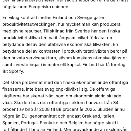
högsta inom Europeiska unionen.
En viktig kontrast mellan Finland och Sverige gäller
produktivitetsutvecklingen, hur mycket man kan producera
med givna resurser. Till skillnad från Sverige har den finska
produktivitetstillväxten varit långsam, vilket förklarar en
betydande del av den uteblivna ekonomiska tillväxten. En
betydande del av kontrasten i produktivitetstillväxten beror på
den privata servicesektorn, såsom kunskapsintensiva tjänster
samt investeringar i immateriellt kapital. Finland har få företag
likt Spotify.
Det stora problemet med den finska ekonomin är de offentliga
finanserna, inte bara svag bnp-tillväxt i sig. De offentliga
utgifterna har skenat iväg, som om ekonomin aldrig slutade
växa. Skulden hos den offentliga sektorn har vuxit från 34
procent av bnp år 2008 till 88 procent år 2025. Skulden är nu
högre än EU-genomsnittet och endast Grekland, Italien,
Spanien, Portugal, Frankrike och Belgien har högre skuld i
förhållande till bnp än Finland. Mer oroväckande än skuldnivån