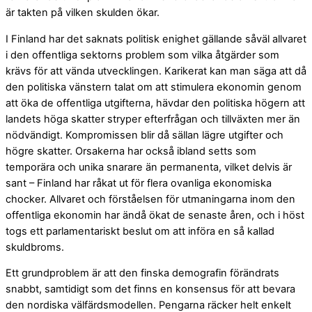
är takten på vilken skulden ökar.
I Finland har det saknats politisk enighet gällande såväl allvaret
i den offentliga sektorns problem som vilka åtgärder som
krävs för att vända utvecklingen. Karikerat kan man säga att då
den politiska vänstern talat om att stimulera ekonomin genom
att öka de offentliga utgifterna, hävdar den politiska högern att
landets höga skatter stryper efterfrågan och tillväxten mer än
nödvändigt. Kompromissen blir då sällan lägre utgifter och
högre skatter. Orsakerna har också ibland setts som
temporära och unika snarare än permanenta, vilket delvis är
sant – Finland har råkat ut för flera ovanliga ekonomiska
chocker. Allvaret och förståelsen för utmaningarna inom den
offentliga ekonomin har ändå ökat de senaste åren, och i höst
togs ett parlamentariskt beslut om att införa en så kallad
skuldbroms.
Ett grundproblem är att den finska demografin förändrats
snabbt, samtidigt som det finns en konsensus för att bevara
den nordiska välfärdsmodellen. Pengarna räcker helt enkelt