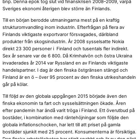
bnp. Denna epok tog slut vid finanskrisen 2008–2009, varpå
Sveriges ekonomi återigen blev större än Finlands.
Till en början berodde utmaningarna mest på en kraftig
strukturomvandling inom industrin. Efterfrågan på flera av
Finlands viktigaste exportvaror försvagades, däribland
produkter från skogsindustrin. År 2008 sysselsatte Nokia
direkt 23 300 personer i Finland och tusentals fler indirekt.
Sex år senare var de 6 800. Då Krimhalvön och östra Ukraina
invaderades år 2014 var Ryssland en av Finlands viktigaste
handelspartner. I dag är den finska östgränsen stängd och
Finland är en ö – över 95 procent av den finska utrikeshandeln
går på kölar.
Till följd av den globala uppgången 2015 började även den
finska ekonomin ta fart och sysselsättningen ökade. Åren
efter pandemin har ändå varit tröga i Finland. Ett överutbud på
bostäder, i kombination med räntehöjningar som följde den
globala inflationschocken, har lett till att priset på gamla
bostäder sjunkit med 25 procent. Konsumenterna är försiktiga.
Den finska arbetslösheten har stigit snabbt och är nu den näst