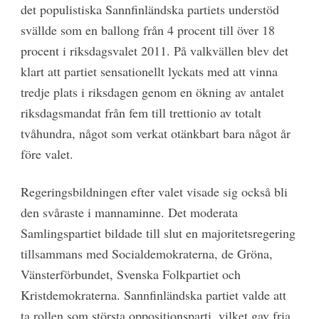
det populistiska Sannfinländska partiets understöd
svällde som en ballong från 4 procent till över 18
procent i riksdagsvalet 2011. På valkvällen blev det
klart att partiet sensationellt lyckats med att vinna
tredje plats i riksdagen genom en ökning av antalet
riksdagsmandat från fem till trettionio av totalt
tvåhundra, något som verkat otänkbart bara något år
före valet.
Regeringsbildningen efter valet visade sig också bli
den svåraste i mannaminne. Det moderata
Samlingspartiet bildade till slut en majoritetsregering
tillsammans med Socialdemokraterna, de Gröna,
Vänsterförbundet, Svenska Folkpartiet och
Kristdemokraterna. Sannfinländska partiet valde att
ta rollen som största oppositionsparti, vilket gav fria