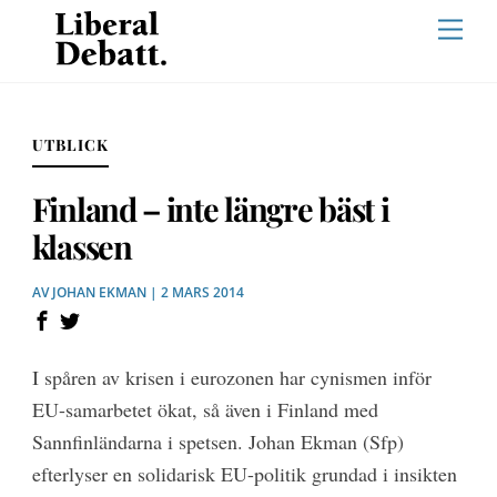
Skip
Men
to
content
UTBLICK
Finland – inte längre bäst i
klassen
AV
JOHAN EKMAN
| 2 MARS 2014
I spåren av krisen i eurozonen har cynismen inför
EU-samarbetet ökat, så även i Finland med
Sannfinländarna i spetsen. Johan Ekman (Sfp)
efterlyser en solidarisk EU-politik grundad i insikten