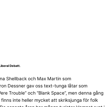
iberal Debatt.
rna Shellback och Max Martin som
ron Dessner gav oss text-tunga låtar som
 Were Trouble” och “Blank Space”, men denna gång
inns inte heller mycket att skriksjunga för folk