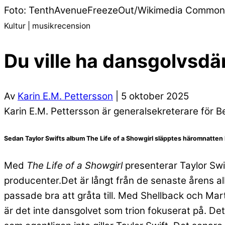
Foto: TenthAvenueFreezeOut/Wikimedia Common
Kultur | musikrecension
Du ville ha dansgolvsdän
Av
Karin E.M. Pettersson
| 5 oktober 2025
Karin E.M. Pettersson är generalsekreterare för Ber
Sedan Taylor Swifts album The Life of a Showgirl släpptes häromnatten h
Med
The Life of a Showgirl
presenterar Taylor S
producenter.Det är långt från de senaste årens 
passade bra att gråta till. Med Shellback och Ma
är det inte dansgolvet som trion fokuserat på. Det 