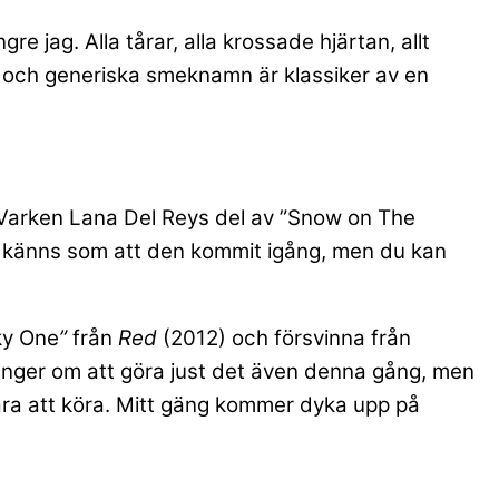
re jag. Alla tårar, alla krossade hjärtan, allt
chor och generiska smeknamn är klassiker av en
ka. Varken Lana Del Reys del av ”Snow on The
t känns som att den kommit igång, men du kan
cky One
”
från
Red
(2012) och försvinna från
n sjunger om att göra just det även denna gång, men
 bara att köra. Mitt gäng kommer dyka upp på