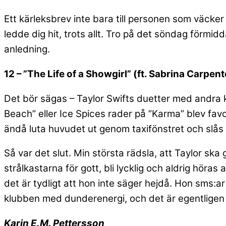
Ett kärleksbrev inte bara till personen som väcker kä
ledde dig hit, trots allt. Tro på det söndag förmid
anledning.
12 – ”The Life of a Showgirl” (ft. Sabrina Carpent
Det bör sägas – Taylor Swifts duetter med andra kv
Beach” eller Ice Spices rader på ”Karma” blev favo
ändå luta huvudet ut genom taxifönstret och slås a
Så var det slut. Min största rädsla, att Taylor sk
strålkastarna för gott, bli lycklig och aldrig höra
det är tydligt att hon inte säger hejdå. Hon sms:ar
klubben med dunderenergi, och det är egentligen all
Karin E.M. Pettersson