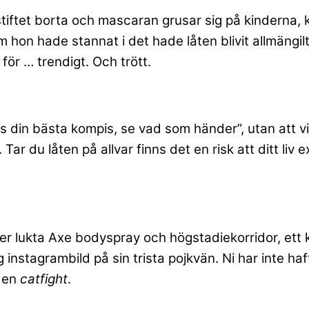
iftet borta och mascaran grusar sig på kinderna, k
m hon hade stannat i det hade låten blivit allmängi
e för … trendigt. Och trött.
 din bästa kompis, se vad som händer”, utan att vi 
r du låten på allvar finns det en risk att ditt liv 
 lukta Axe bodyspray och högstadiekorridor, ett kärl
instagrambild på sin trista pojkvän. Ni har inte haf
r en
catfight
.