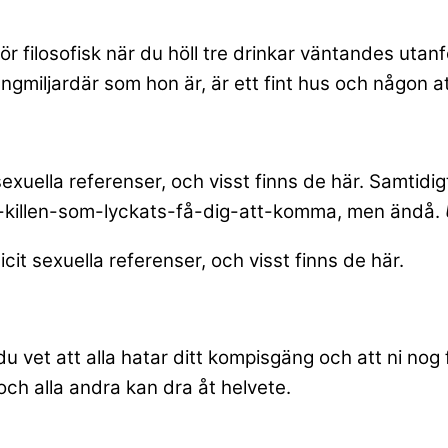
ör filosofisk när du höll tre drinkar väntandes utan
a, mångmiljardär som hon är, är ett fint hus och någon 
sexuella referenser, och visst finns de här. Samtidig
rsta-killen-som-lyckats-få-dig-att-komma, men ändå.
icit sexuella referenser, och visst finns de här.
u vet att alla hatar ditt kompisgäng och att ni nog f
och alla andra kan dra åt helvete.