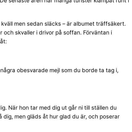
r. De senaste åren har många turister klampat runt i
 kväll men sedan släcks – är albumet träffsäkert.
och skvaller i drivor på soffan. Förväntan i
låt:
 några obesvarade mejl som du borde ta tag i,
g. När hon tar med dig ut går ni till ställen du
å dig, men gläds åt hur glad du är, och poserar