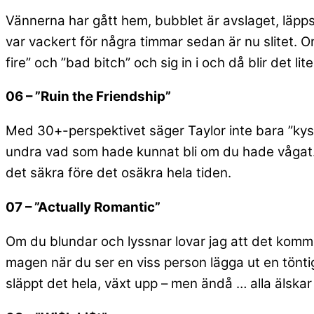
Vännerna har gått hem, bubblet är avslaget, läppst
var vackert för några timmar sedan är nu slitet. O
fire” och ”bad bitch” och sig in i och då blir det lit
06 – ”Ruin the Friendship”
Med 30+-perspektivet säger Taylor inte bara ”kyss
undra vad som hade kunnat bli om du hade vågat. Ta
det säkra före det osäkra hela tiden.
07 – ”Actually Romantic”
Om du blundar och lyssnar lovar jag att det kommer
magen när du ser en viss person lägga ut en töntig 
släppt det hela, växt upp – men ändå … alla älska