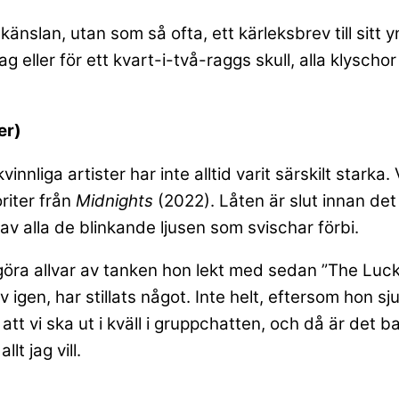
nslan, utan som så ofta, ett kärleksbrev till sitt yng
dag eller för ett kvart-i-två-raggs skull, alla klys
er)
innliga artister har inte alltid varit särskilt star
riter från
Midnights
(2022). Låten är slut innan de
v alla de blinkande ljusen som svischar förbi.
a göra allvar av tanken hon lekt med sedan ”The Lu
s av igen, har stillats något. Inte helt, eftersom ho
 att vi ska ut i kväll i gruppchatten, och då är det
t jag vill.