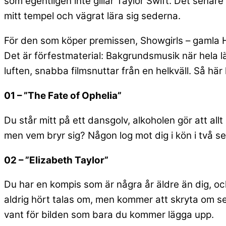
som egentligen inte gillar Taylor Swift. Det senare 
mitt tempel och vägrat lära sig sederna.
För den som köper premissen, Showgirls – gamla Hol
Det är förfestmaterial: Bakgrundsmusik när hela lä
luften, snabba filmsnuttar från en helkväll. Så här 
01 – ”The Fate of Ophelia”
Du står mitt på ett dansgolv, alkoholen gör att al
men vem bryr sig? Någon log mot dig i kön i två sek
02 – ”Elizabeth Taylor”
Du har en kompis som är några år äldre än dig, och t
aldrig hört talas om, men kommer att skryta om sen
vant för bilden som bara du kommer lägga upp.