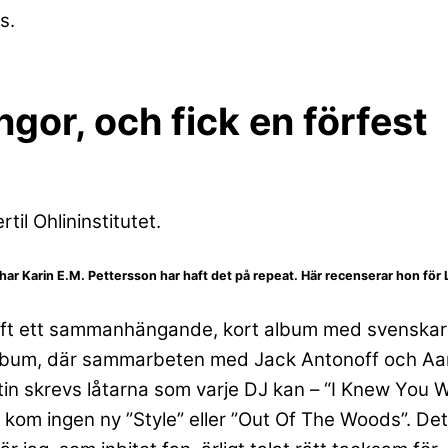
s.
gor, och fick en förfest
til Ohlininstitutet.
ar Karin E.M. Pettersson har haft det på repeat. Här recenserar hon för L
wift ett sammanhängande, kort album med svenska
album, där sammarbeten med Jack Antonoff och Aa
rtin skrevs låtarna som varje DJ kan – “I Knew You
kom ingen ny ”Style” eller ”Out Of The Woods”. Det f