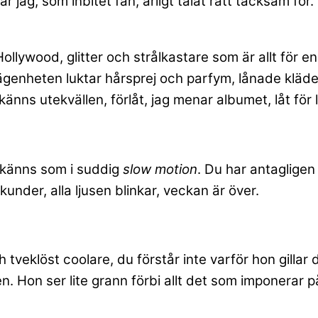
är jag, som inbitet fan, ärligt talat rätt tacksam fö
lywood, glitter och strålkastare som är allt för en
genheten luktar hårsprej och parfym, lånade kläder 
känns utekvällen, förlåt, jag menar albumet, låt för 
lt känns som i suddig
slow motion
. Du har antagligen
under, alla ljusen blinkar, veckan är över.
veklöst coolare, du förstår inte varför hon gillar di
. Hon ser lite grann förbi allt det som imponerar p