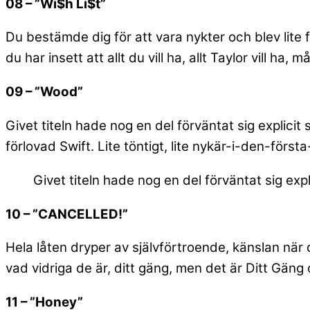
08 – ”Wi$h Li$t”
Du bestämde dig för att vara nykter och blev lite f
du har insett att allt du vill ha, allt Taylor vill h
09 – ”Wood”
Givet titeln hade nog en del förväntat sig explicit 
förlovad Swift. Lite töntigt, lite nykär-i-den-fö
Givet titeln hade nog en del förväntat sig expl
10 – ”CANCELLED!”
Hela låten dryper av självförtroende, känslan när d
vad vidriga de är, ditt gäng, men det är Ditt Gäng 
11 – ”Honey”