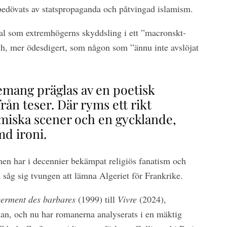
 bedövats av statspropaganda och påtvingad islamism.
l som extremhögerns skyddsling i ett ”macronskt-
och, mer ödesdigert, som någon som ”ännu inte avslöjat
mang präglas av en poetisk
från teser. Där ryms ett rikt
omiska scener och en gycklande,
md ironi.
 men har i decennier bekämpat religiös fanatism och
an såg sig tvungen att lämna Algeriet för Frankrike.
serment des barbares
(1999) till
Vivre
(2024),
an, och nu har romanerna analyserats i en mäktig