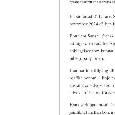
hyllande porträtt av den fransk-alg
En storartad författare,
november 2024 då han lan
Boualem Sansal, fransk-a
att utgöra en fara för Al
anklagelser som kunnat led
inbegripa spioneri.
Han har inte tillgång ti
besöka honom. I linje me
anställa en advokat som 
advokat alls som försvar
Hans verkliga ”brott” är 
jämlikhet mellan könen o