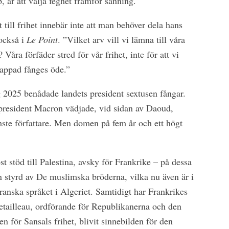
b, är att välja feghet framför sanning.
t till frihet innebär inte att man behöver dela hans
 också i
Le Point
. ”Vilket arv vill vi lämna till våra
Våra förfäder stred för vår frihet, inte för att vi
nappad fånges öde.”
g 2025 benådade landets president sextusen fångar.
resident Macron vädjade, vid sidan av Daoud,
mste författare. Men domen på fem år och ett högt
st stöd till Palestina, avsky för Frankrike – på dessa
on styrd av De muslimska bröderna, vilka nu även är i
franska språket i Algeriet. Samtidigt har Frankrikes
etailleau, ordförande för Republikanerna och den
 för Sansals frihet, blivit sinnebilden för den