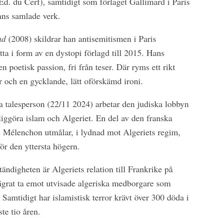
d. du Cerf), samtidigt som förlaget Gallimard i Paris
hans samlade verk.
nd
(2008) skildrar han antisemitismen i Paris
ta i form av en dystopi förlagd till 2015. Hans
 poetisk passion, fri från teser. Där ryms ett rikt
 och en gycklande, lätt oförskämd ironi.
lla talesperson (22/11 2024) arbetar den judiska lobbyn
liggöra islam och Algeriet. En del av den franska
 Mélenchon utmålar, i lydnad mot Algeriets regim,
ör den yttersta högern.
ständigheten är Algeriets relation till Frankrike på
grat ta emot utvisade algeriska medborgare som
 Samtidigt har islamistisk terror krävt över 300 döda i
te tio åren.