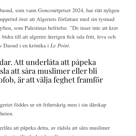
aoud, som vann Goncourtpriset 2024, har rätt nyligen
upprörd över att Algeriets författare med sin tystnad
 syften, som Palestinas befrielse. ”De inser inte att krav
 bidra till att algerier återigen fick tala fritt, leva och
rev Daoud i en krönika i
Le Point
.
ar. Att underlåta att påpeka
sla att såra muslimer eller bli
ofob, är att välja feghet framför
riet föddes ur ett frihetskrig men i sin dårskap
iheten.
rlåta att påpeka detta, av rädsla att såra muslimer