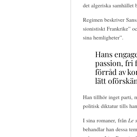
det algeriska samhället
Regimen beskriver Sansa
sionistiskt Frankrike” 
sina hemligheter”.
Hans engage
passion, fri 
förråd av k
lätt oförskä
Han tillhör inget parti,
politisk diktatur tills h
I sina romaner, från
Le 
behandlar han dessa tem