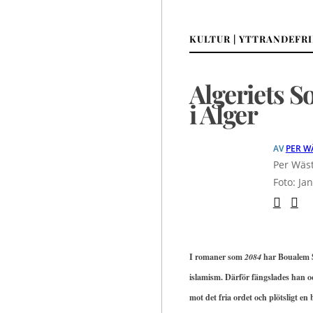
KULTUR | YTTRANDEFR
Algeriets So
i Alger
AV
PER W
Per Wäst
Foto: Ja
I romaner som
2084
har Boualem Sa
islamism. Därför fängslades han oc
mot det fria ordet och plötsligt en