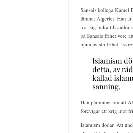
Sansals kollega Kamel D
lämnat Algeriet. Han är 
tror sig bidra till andra
på Sansals frihet vore att
njuta av sin frihet,” sk
Islamism död
detta, av räd
kallad islam
sanning.
Han påminner om att Alge
förevigar ett krig mot fr
Islamism dödar. Att unde