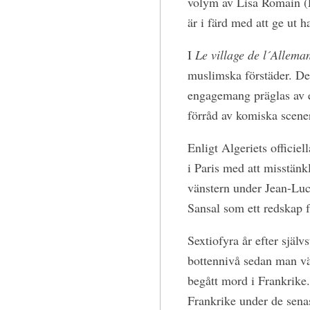
volym av Lisa Romain (E
är i färd med att ge ut 
I
Le village de l´Allema
muslimska förstäder. Det
engagemang präglas av en
förråd av komiska scener
Enligt Algeriets officie
i Paris med att misstänk
vänstern under Jean-Luc
Sansal som ett redskap f
Sextiofyra år efter själv
bottennivå sedan man vä
begått mord i Frankrike.
Frankrike under de senas