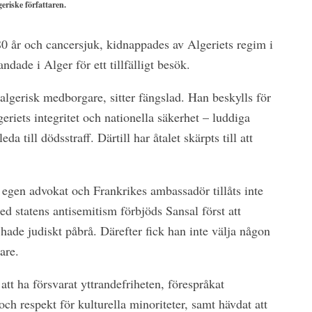
eriske författaren.
 80 år och cancersjuk, kidnappades av Algeriets regim i
dade i Alger för ett tillfälligt besök.
lgerisk medborgare, sitter fängslad. Han beskylls för
geriets integritet och nationella säkerhet – luddiga
a till dödsstraff. Därtill har åtalet skärpts till att
ll egen advokat och Frankrikes ambassadör tillåts inte
d statens antisemitism förbjöds Sansal först att
hade judiskt påbrå. Därefter fick han inte välja någon
are.
att ha försvarat yttrandefriheten, förespråkat
ch respekt för kulturella minoriteter, samt hävdat att