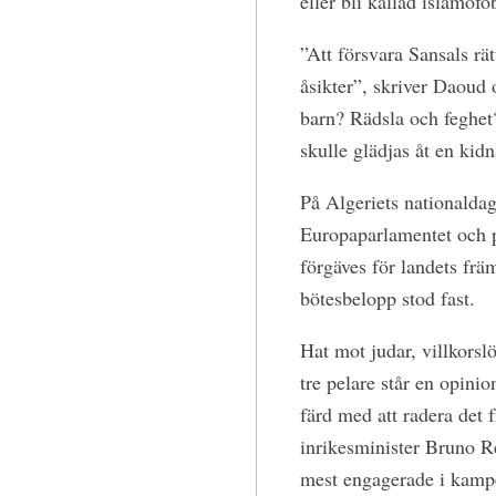
eller bli kallad islamofo
”Att försvara Sansals rät
åsikter”, skriver Daoud
barn? Rädsla och feghet? 
skulle glädjas åt en kid
På Algeriets nationalda
Europaparlamentet och p
förgäves för landets frä
bötesbelopp stod fast.
Hat mot judar, villkorslö
tre pelare står en opini
färd med att radera det 
inrikesminister Bruno R
mest engagerade i kampen