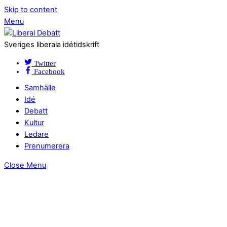
Skip to content
Menu
Sveriges liberala idétidskrift
Twitter
Facebook
Samhälle
Idé
Debatt
Kultur
Ledare
Prenumerera
Close Menu