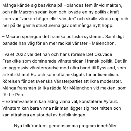
Många kände sig besvikna på Hollandes fem år vid makten,
och när Macron sedan kom och lovade en ny politisk kraft
som var ”varken höger eller vänster” och skulle vända upp och
ner på de gamla strukturerna gav det många nytt hopp.
– Macron sprängde det franska politiska systemet. Samtidigt
banade han väg för en mer radikal vänster – Mélenchon.
I valet 2022 var det han och hans rörelse Det Okuvade
Frankrike som dominerade vänstersidan i fransk politik. Det är
en aggressiv vänsterrörelse med nära band till Ryssland, som
är kritiskt mot EU och som ofta anklagats för antisemitism.
Rörelsen får det svenska Vänsterpartiet att likna moderater.
Många fransmän är lika rädda för Mélenchon vid makten, som
för Le Pen.
– Extremvänstern kan aldrig vinna val, konstaterar Ayrault.
Vänstern kan bara vinna när man lägger sig mot mitten och
kan attrahera en stor del av befolkningen.
Nya folkfrontens gemensamma program innehåller