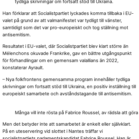
tydliga skrivningar om fortsatt stöd till Ukraina.
Han förklarar att Socialistpartiet lyckades komma tillbaka i EU-
valet på grund av att valmanifestet var tydligt till vänster,
samtidigt som det var pro-europeiskt och tog ställning mot
antisemitism.
Resultatet i EU-valet, där Socialistpartiet blev klart större än
Mélenchons okuvade Frankrike, gav en bättre utgångspunkt
för förhandlingar om en gemensam valallians än 2022,
konstaterar Ayrault.
– Nya folkfrontens gemensamma program innehåller tydliga
skrivningar om fortsatt stöd till Ukraina, en positiv inställning till
europeiskt samarbete och avståndstagande till antisemitism.
Många vill inte rösta på Fabrice Roussel, av rädsla att gö
Men det betyder inte att samarbetet är enkelt eller självklart.
På en uteservering vid slottet i Nantes träffar vi
socialistpartiets parlamentskandidat Fabrice Roussel. Han är