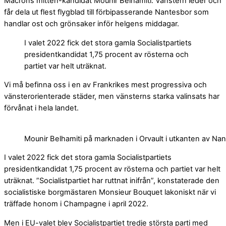
Macrons mitten-kandidat Mounir Belhamiti. Vänstern leder och
får dela ut flest flygblad till förbipasserande Nantesbor som
handlar ost och grönsaker inför helgens middagar.
I valet 2022 fick det stora gamla Socialistpartiets
presidentkandidat 1,75 procent av rösterna och
partiet var helt uträknat.
Vi må befinna oss i en av Frankrikes mest progressiva och
vänsterorienterade städer, men vänsterns starka valinsats har
förvånat i hela landet.
Mounir Belhamiti på marknaden i Orvault i utkanten av Na
I valet 2022 fick det stora gamla Socialistpartiets
presidentkandidat 1,75 procent av rösterna och partiet var helt
uträknat. ”Socialistpartiet har ruttnat inifrån”, konstaterade den
socialistiske borgmästaren Monsieur Bouquet lakoniskt när vi
träffade honom i Champagne i april 2022.
Men i EU-valet blev Socialistpartiet tredje största parti med