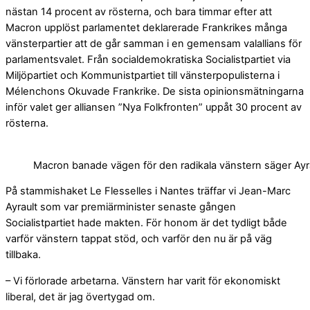
nästan 14 procent av rösterna, och bara timmar efter att
Macron upplöst parlamentet deklarerade Frankrikes många
vänsterpartier att de går samman i en gemensam valallians för
parlamentsvalet. Från socialdemokratiska Socialistpartiet via
Miljöpartiet och Kommunistpartiet till vänsterpopulisterna i
Mélenchons Okuvade Frankrike. De sista opinionsmätningarna
inför valet ger alliansen ”Nya Folkfronten” uppåt 30 procent av
rösterna.
Macron banade vägen för den radikala vänstern säger Ayr
På stammishaket Le Flesselles i Nantes träffar vi Jean-Marc
Ayrault som var premiärminister senaste gången
Socialistpartiet hade makten. För honom är det tydligt både
varför vänstern tappat stöd, och varför den nu är på väg
tillbaka.
– Vi förlorade arbetarna. Vänstern har varit för ekonomiskt
liberal, det är jag övertygad om.