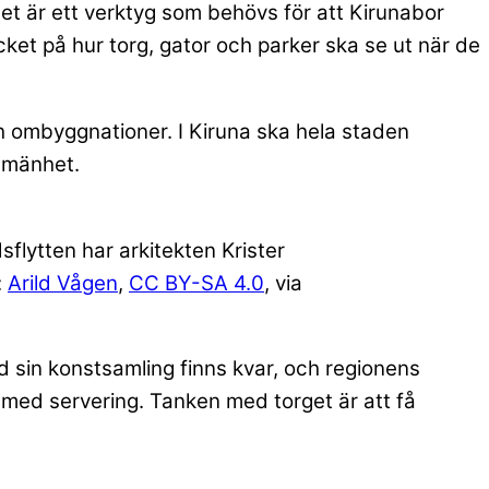
Det är ett verktyg som behövs för att Kirunabor
mycket på hur torg, gator och parker ska se ut när de
h ombyggnationer. I Kiruna ska hela staden
llmänhet.
dsflytten har arkitekten Krister
:
Arild Vågen
,
CC BY-SA 4.0
, via
 sin konstsamling finns kvar, och regionens
ll med servering. Tanken med torget är att få