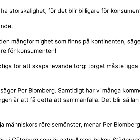
l ha storskalighet, för det blir billigare för konsumen
ande.
en mångformighet som finns på kontinenten, säger P
ligare för konsumenten!
ktiga för att skapa levande torg: torget måste ligg
el, säger Per Blomberg. Samtidigt har vi många komm
en är att få detta att sammanfalla. Det blir sällan
lja människors rörelsemönster, menar Per Blomberg
ers i Göteborg som är aktuell med boken
Städernas