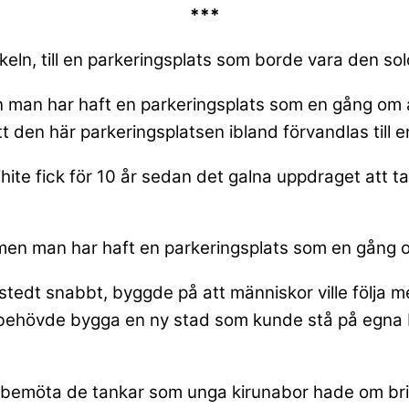
***
irkeln, till en parkeringsplats som borde vara den so
 men man har haft en parkeringsplats som en gång om
 den här parkeringsplatsen ibland förvandlas till e
hite fick för 10 år sedan det galna uppdraget att t
u, men man har haft en parkeringsplats som en gång o
edt snabbt, byggde på att människor ville följa med
behövde bygga en ny stad som kunde stå på egna b
att bemöta de tankar som unga kirunabor hade om br