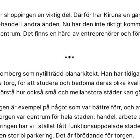
 shoppingen en viktig del. Därför har Kiruna en gans
x-handel i andra änden. Nu har den inte riktigt kom
ntrum. Det finns en härd av entreprenörer och för
***
berg som nytillträdd planarkitekt. Han har tidigare
org, för att studera och bedöma deras olika kvalit
l förstå hur också små och mellanstora städer kan gö
orgen är exempel på något som var bättre förr, och 
torgen var centrum för hela staden: handel, arbete 
ngen har vi i stället fått funktionsuppdelade städer
en stor bilparkering. Det är förödande för torgen.