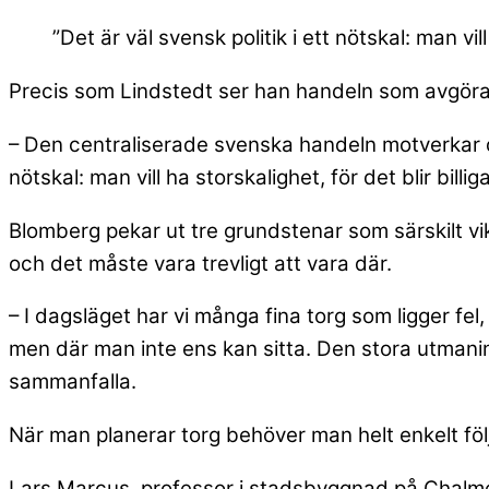
”Det är väl svensk politik i ett nötskal: man vil
Precis som Lindstedt ser han handeln som avgör
– Den centraliserade svenska handeln motverkar d
nötskal: man vill ha storskalighet, för det blir bil
Blomberg pekar ut tre grundstenar som särskilt vi
och det måste vara trevligt att vara där.
– I dagsläget har vi många fina torg som ligger f
men där man inte ens kan sitta. Den stora utmaning
sammanfalla.
När man planerar torg behöver man helt enkelt fö
Lars Marcus, professor i stadsbyggnad på Chalm