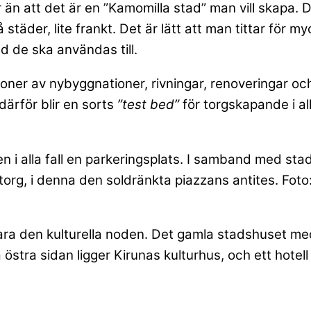
 än att det är en ”Kamomilla stad” man vill skapa. 
å städer, lite frankt. Det är lätt att man tittar för 
 de ska användas till.
oner av nybyggnationer, rivningar, renoveringar oc
därför blir en sorts
”test bed”
för torgskapande i a
 men i alla fall en parkeringsplats. I samband med sta
org, i denna den soldränkta piazzans antites. Foto
ara den kulturella noden. Det gamla stadshuset med
å östra sidan ligger Kirunas kulturhus, och ett hote