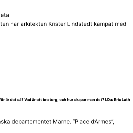
ceta
lytten har arkitekten Krister Lindstedt kämpat med
rför är det så? Vad är ett bra torg, och hur skapar man det? LD:s Eric Luth
franska departementet Marne. ”Place d’Armes”,