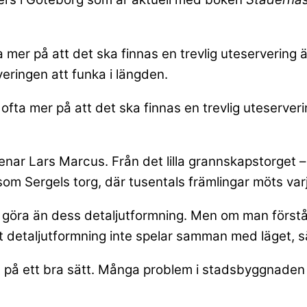
mer på att det ska finnas en trevlig uteservering ä
veringen att funka i längden.
fta mer på att det ska finnas en trevlig uteserveri
enar Lars Marcus. Från det lilla grannskapstorget 
som Sergels torg, där tusentals främlingar möts varj
tt göra än dess detaljutformning. Men om man först
t detaljutformning inte spelar samman med läget, 
et på ett bra sätt. Många problem i stadsbyggnaden