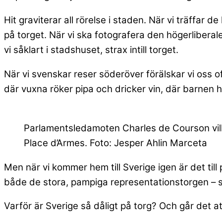
Hit graviterar all rörelse i staden. När vi träffar d
på torget. När vi ska fotografera den högerlibera
vi såklart i stadshuset, strax intill torget.
När vi svenskar reser söderöver förälskar vi oss o
där vuxna röker pipa och dricker vin, där barnen
Parlamentsledamoten Charles de Courson vill 
Place d’Armes. Foto: Jesper Ahlin Marceta
Men när vi kommer hem till Sverige igen är det till 
både de stora, pampiga representationstorgen – s
Varför är Sverige så dåligt på torg? Och går det a