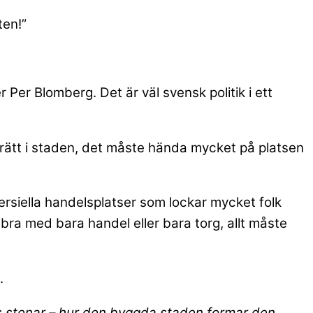
ten!”
er Blomberg. Det är väl svensk politik i ett
a rätt i staden, det måste hända mycket på platsen
ersiella handelsplatser som lockar mycket folk
 bra med bara handel eller bara torg, allt måste
.
 stenar – hur den byggda staden formar den