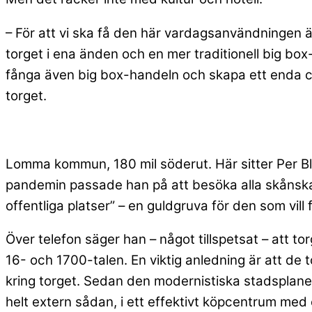
– För att vi ska få den här vardagsanvändningen är
torget i ena änden och en mer traditionell big bo
fånga även big box-handeln och skapa ett enda ce
torget.
Lomma kommun, 180 mil söderut. Här sitter Per Blom
pandemin passade han på att besöka alla skånska t
offentliga platser” – en guldgruva för den som vil
Över telefon säger han – något tillspetsat – att t
16- och 1700-talen. En viktig anledning är att de 
kring torget. Sedan den modernistiska stadsplaneri
helt extern sådan, i ett effektivt köpcentrum med 