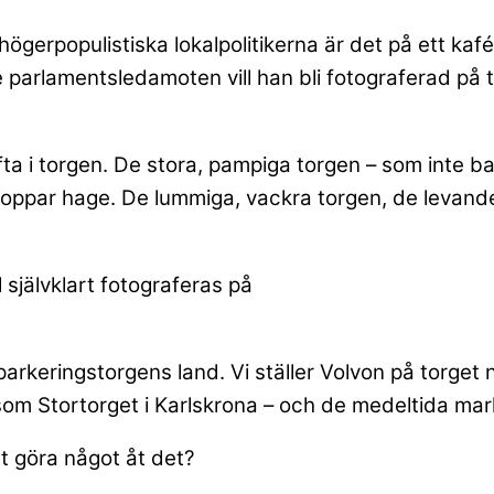
e högerpopulistiska lokalpolitikerna är det på ett kaf
le parlamentsledamoten vill han bli fotograferad på
fta i torgen. De stora, pampiga torgen – som inte b
 hoppar hage. De lummiga, vackra torgen, de levand
självklart fotograferas på
parkeringstorgens land. Vi ställer Volvon på torget nä
om Stortorget i Karlskrona – och de medeltida mar
tt göra något åt det?