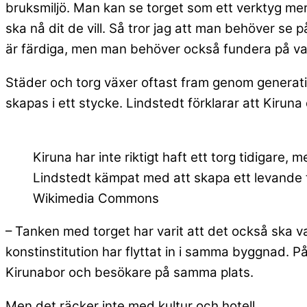
bruksmiljö. Man kan se torget som ett verktyg mer
ska nå dit de vill. Så tror jag att man behöver se p
är färdiga, men man behöver också fundera på vad
Städer och torg växer oftast fram genom generati
skapas i ett stycke. Lindstedt förklarar att Kiruna 
Kiruna har inte riktigt haft ett torg tidigare,
Lindstedt kämpat med att skapa ett levande t
Wikimedia Commons
– Tanken med torget har varit att det också ska v
konstinstitution har flyttat in i samma byggnad. P
Kirunabor och besökare på samma plats.
Men det räcker inte med kultur och hotell.