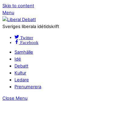
Skip to content
Menu
Sveriges liberala idétidskrift
Twitter
Facebook
Samhälle
Idé
Debatt
Kultur
Ledare
Prenumerera
Close Menu