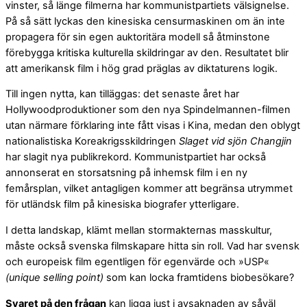
vinster, så länge filmerna har kommunistpartiets välsignelse.
På så sätt lyckas den kinesiska censurmaskinen om än inte
propagera för sin egen auktoritära modell så åtminstone
förebygga kritiska kulturella skildringar av den. Resultatet blir
att amerikansk film i hög grad präglas av diktaturens logik.
Till ingen nytta, kan tilläggas: det senaste året har
Hollywoodproduktioner som den nya Spindelmannen-filmen
utan närmare förklaring inte fått visas i Kina, medan den oblygt
nationalistiska Koreakrigsskildringen
Slaget vid sjön Changjin
har slagit nya publikrekord. Kommunistpartiet har också
annonserat en storsatsning på inhemsk film i en ny
femårsplan, vilket antagligen kommer att begränsa utrymmet
för utländsk film på kinesiska biografer ytterligare.
I detta landskap, klämt mellan stormakternas masskultur,
måste också svenska filmskapare hitta sin roll. Vad har svensk
och europeisk film egentligen för egenvärde och »USP«
(unique selling point)
som kan locka framtidens biobesökare?
Svaret på den frågan
kan ligga just i avsaknaden av såväl