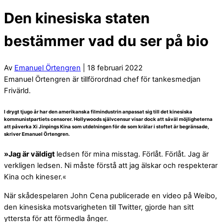
Den kinesiska staten
bestämmer vad du ser på bio
Av
Emanuel Örtengren
| 18 februari 2022
Emanuel Örtengren är tillförordnad chef för tankesmedjan
Frivärld.
I drygt tjugo år har den amerikanska filmindustrin anpassat sig till det kinesiska
kommunistpartiets censorer. Hollywoods självcensur visar dock att såväl möjligheterna
att påverka Xi Jinpings Kina som utdelningen för de som krälar i stoftet är begränsade,
skriver Emanuel Örtengren.
»Jag är väldigt
ledsen för mina misstag. Förlåt. Förlåt. Jag är
verkligen ledsen. Ni måste förstå att jag älskar och respekterar
Kina och kineser.«
När skådespelaren John Cena publicerade en video på Weibo,
den kinesiska motsvarigheten till Twitter, gjorde han sitt
yttersta för att förmedla ånger.