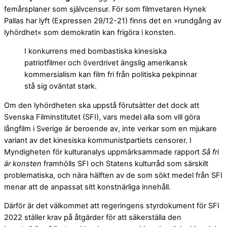
femårsplaner som självcensur. För som filmvetaren Hynek
Pallas har lyft (Expressen 29/12-21) finns det en »rundgång av
lyhördhet« som demokratin kan frigöra i konsten.
I konkurrens med bombastiska kinesiska
patriotfilmer och överdrivet ängslig amerikansk
kommersialism kan film fri från politiska pekpinnar
stå sig oväntat stark.
Om den lyhördheten ska uppstå förutsätter det dock att
Svenska Filminstitutet (SFI), vars medel alla som vill göra
långfilm i Sverige är beroende av, inte verkar som en mjukare
variant av det kinesiska kommunistpartiets censorer. I
Myndigheten för kulturanalys uppmärksammade rapport
Så fri
är konsten
framhölls SFI och Statens kulturråd som särskilt
problematiska, och nära hälften av de som sökt medel från SFI
menar att de anpassat sitt konstnärliga innehåll.
Därför är det välkommet att regeringens styrdokument för SFI
2022 ställer krav på åtgärder för att säkerställa den