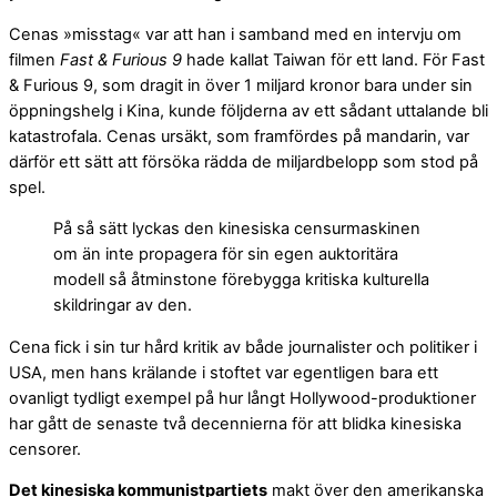
Cenas »misstag« var att han i samband med en intervju om
filmen
Fast & Furious 9
hade kallat Taiwan för ett land. För Fast
& Furious 9, som dragit in över 1 miljard kronor bara under sin
öppningshelg i Kina, kunde följderna av ett sådant uttalande bli
katastrofala. Cenas ursäkt, som framfördes på mandarin, var
därför ett sätt att försöka rädda de miljardbelopp som stod på
spel.
På så sätt lyckas den kinesiska censurmaskinen
om än inte propagera för sin egen auktoritära
modell så åtminstone förebygga kritiska kulturella
skildringar av den.
Cena fick i sin tur hård kritik av både journalister och politiker i
USA, men hans krälande i stoftet var egentligen bara ett
ovanligt tydligt exempel på hur långt Hollywood-produktioner
har gått de senaste två decennierna för att blidka kinesiska
censorer.
Det kinesiska kommunistpartiets
makt över den amerikanska