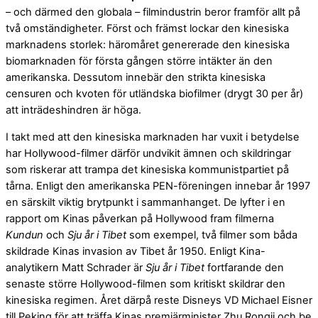
– och därmed den globala – filmindustrin beror framför allt på
två omständigheter. Först och främst lockar den kinesiska
marknadens storlek: häromåret genererade den kinesiska
biomarknaden för första gången större intäkter än den
amerikanska. Dessutom innebär den strikta kinesiska
censuren och kvoten för utländska biofilmer (drygt 30 per år)
att inträdeshindren är höga.
I takt med att den kinesiska marknaden har vuxit i betydelse
har Hollywood-filmer därför undvikit ämnen och skildringar
som riskerar att trampa det kinesiska kommunistpartiet på
tårna. Enligt den amerikanska PEN-föreningen innebar år 1997
en särskilt viktig brytpunkt i sammanhanget. De lyfter i en
rapport om Kinas påverkan på Hollywood fram filmerna
Kundun
och
Sju år i Tibet
som exempel, två filmer som båda
skildrade Kinas invasion av Tibet år 1950. Enligt Kina-
analytikern Matt Schrader är
Sju år i Tibet
fortfarande den
senaste större Hollywood-filmen som kritiskt skildrar den
kinesiska regimen. Året därpå reste Disneys VD Michael Eisner
till Peking för att träffa Kinas premiärminister Zhu Rongji och be