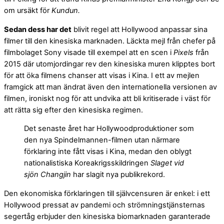
om ursäkt för
Kundun.
Sedan dess har det
blivit regel att Hollywood anpassar sina
filmer till den kinesiska marknaden. Läckta mejl från chefer på
filmbolaget Sony visade till exempel att en scen i
Pixels
från
2015 där utomjordingar rev den kinesiska muren klipptes bort
för att öka filmens chanser att visas i Kina. I ett av mejlen
framgick att man ändrat även den internationella versionen av
filmen, ironiskt nog för att undvika att bli kritiserade i väst för
att rätta sig efter den kinesiska regimen.
Det senaste året har Hollywoodproduktioner som
den nya Spindelmannen-filmen utan närmare
förklaring inte fått visas i Kina, medan den oblygt
nationalistiska Koreakrigsskildringen
Slaget vid
sjön Changjin
har slagit nya publikrekord.
Den ekonomiska förklaringen till självcensuren är enkel: i ett
Hollywood pressat av pandemi och strömningstjänsternas
segertåg erbjuder den kinesiska biomarknaden garanterade