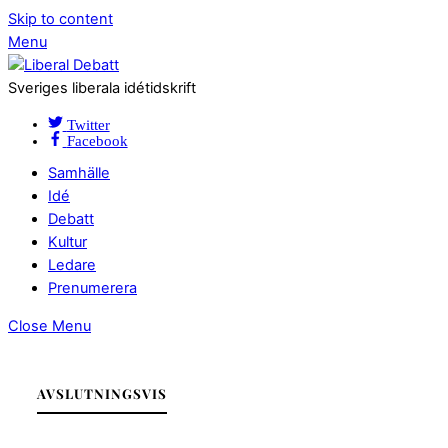
Skip to content
Menu
Sveriges liberala idétidskrift
Twitter
Facebook
Samhälle
Idé
Debatt
Kultur
Ledare
Prenumerera
Close Menu
AVSLUTNINGSVIS