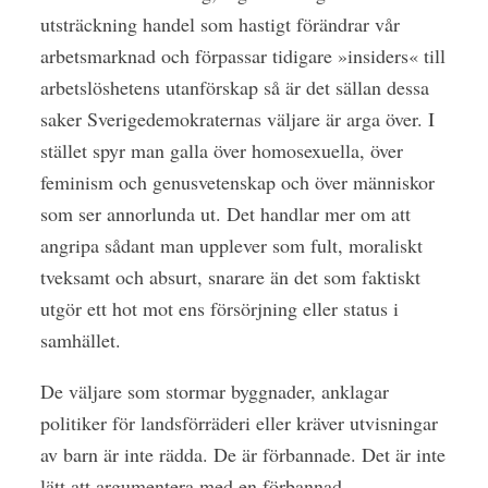
utsträckning handel som hastigt förändrar vår
arbetsmarknad och förpassar tidigare »insiders« till
arbetslöshetens utanförskap så är det sällan dessa
saker Sverigedemokraternas väljare är arga över. I
stället spyr man galla över homosexuella, över
feminism och genusvetenskap och över människor
som ser annorlunda ut. Det handlar mer om att
angripa sådant man upplever som fult, moraliskt
tveksamt och absurt, snarare än det som faktiskt
utgör ett hot mot ens försörjning eller status i
samhället.
De väljare som stormar byggnader, anklagar
politiker för landsförräderi eller kräver utvisningar
av barn är inte rädda. De är förbannade. Det är inte
lätt att argumentera med en förbannad