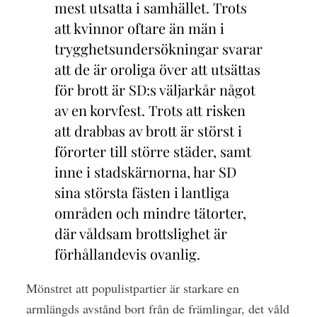
mest utsatta i samhället. Trots
att kvinnor oftare än män i
trygghetsundersökningar svarar
att de är oroliga över att utsättas
för brott är SD:s väljarkår något
av en korvfest. Trots att risken
att drabbas av brott är störst i
förorter till större städer, samt
inne i stadskärnorna, har SD
sina största fästen i lantliga
områden och mindre tätorter,
där våldsam brottslighet är
förhållandevis ovanlig.
Mönstret att populistpartier
är starkare en
armlängds avstånd bort från de främlingar, det våld