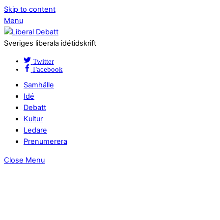
Skip to content
Menu
Sveriges liberala idétidskrift
Twitter
Facebook
Samhälle
Idé
Debatt
Kultur
Ledare
Prenumerera
Close Menu