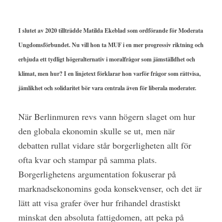
I slutet av 2020 tillträdde Matilda Ekeblad som ordförande för Moderata
Ungdomsförbundet. Nu vill hon ta MUF i en mer progressiv riktning och
erbjuda ett tydligt högeralternativ i moralfrågor som jämställdhet och
klimat, men hur? I en linjetext förklarar hon varför frågor som rättvisa,
jämlikhet och solidaritet bör vara centrala även för liberala moderater.
När Berlinmuren revs vann högern slaget om hur
den globala ekonomin skulle se ut, men när
debatten rullat vidare står borgerligheten allt för
ofta kvar och stampar på samma plats.
Borgerlighetens argumentation fokuserar på
marknadsekonomins goda konsekvenser, och det är
lätt att visa grafer över hur frihandel drastiskt
minskat den absoluta fattigdomen, att peka på