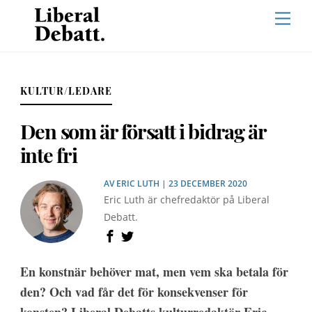
Skip
Men
to
content
KULTUR/LEDARE
Den som är försatt i bidrag är
inte fri
AV
ERIC LUTH
| 23 DECEMBER 2020
Eric Luth är chefredaktör på Liberal
Debatt.
En konstnär behöver mat, men vem ska betala för
den? Och vad får det för konsekvenser för