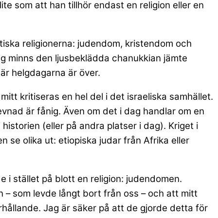
ite som att han tillhör endast en religion eller en
istiska religionerna: judendom, kristendom och
 Jag minns den ljusbeklädda chanukkian jämte
är helgdagarna är över.
mitt kritiseras en hel del i det israeliska samhället.
evnad är fånig. Även om det i dag handlar om en
historien (eller på andra platser i dag). Kriget i
en se olika ut: etiopiska judar från Afrika eller
i stället på blott en religion: judendomen.
n – som levde långt bort från oss – och att mitt
rhållande. Jag är säker på att de gjorde detta för