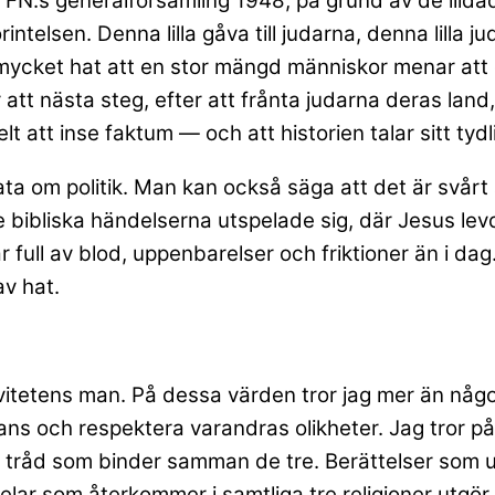
 av FN:s generalförsamling 1948, på grund av de ill
telsen. Denna lilla gåva till judarna, denna lilla ju
å mycket hat att en stor mängd människor menar att
tt nästa steg, efter att frånta judarna deras land, 
 att inse faktum — och att historien talar sitt tydl
rata om politik. Man kan också säga att det är svårt a
v de bibliska händelserna utspelade sig, där Jesus 
full av blod, uppenbarelser och friktioner än i dag.
av hat.
itetens man. På dessa värden tror jag mer än någon r
mmans och respektera varandras olikheter. Jag tror 
öda tråd som binder samman de tre. Berättelser som u
delar som återkommer i samtliga tre religioner utgö