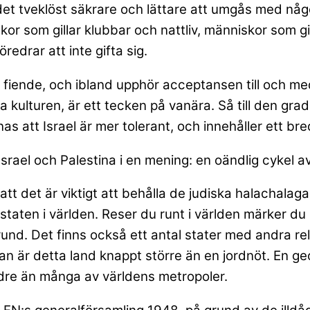
et tveklöst säkrare och lättare att umgås med någo
kor som gillar klubbar och nattliv, människor som gi
öredrar att inte gifta sig.
iende, och ibland upphör acceptansen till och med f
a kulturen, är ett tecken på vanära. Så till den grad
as att Israel är mer tolerant, och innehåller ett b
Israel och Palestina i en mening: en oändlig cykel av
att det är viktigt att behålla de judiska halachalag
a staten i världen. Reser du runt i världen märker d
sk grund. Det finns också ett antal stater med andr
n är detta land knappt större än en jordnöt. En ge
dre än många av världens metropoler.