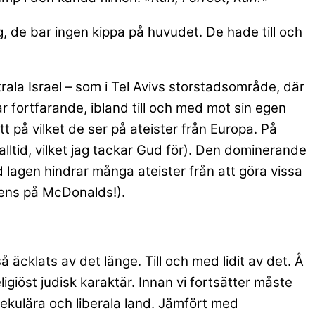
, de bar ingen kippa på huvudet. De hade till och
trala Israel – som i Tel Avivs storstadsområde, där
ar fortfarande, ibland till och med mot sin egen
t på vilket de ser på ateister från Europa. På
alltid, vilket jag tackar Gud för). Den dominerande
d lagen hindrar många ateister från att göra vissa
e ens på McDonalds!).
 äcklats av det länge. Till och med lidit av det. Å
ligiöst judisk karaktär. Innan vi fortsätter måste
t sekulära och liberala land. Jämfört med