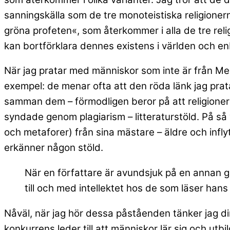
sanningskälla som de tre monoteistiska religione
gröna profeten«, som återkommer i alla de tre reli
kan bortförklara dennes existens i världen och e
När jag pratar med människor som inte är från Mel
exempel: de menar ofta att den röda länk jag prat
samman dem – förmodligen beror på att religionerna
syndade genom plagiarism – litteraturstöld. På så vi
och metaforer) från sina mästare – äldre och inflyte
erkänner någon stöld.
När en författare är avundsjuk på en annan gör
till och med intellektet hos de som läser hans
Nåväl, när jag hör dessa påståenden tänker jag di
konkurrens leder till att människor lär sig och utbi