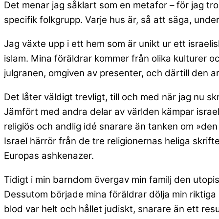
Det menar jag såklart som en metafor – för jag tro
specifik folkgrupp. Varje hus är, så att säga, unde
Jag växte upp i ett hem som är unikt ur ett israel
islam. Mina föräldrar kommer från olika kulturer 
julgranen, omgiven av presenter, och därtill den
Det låter väldigt trevligt, till och med när jag nu s
Jämfört med andra delar av världen kämpar israel
religiös och andlig idé snarare än tanken om »den ren
Israel härrör från de tre religionernas heliga skrifter
Europas ashkenazer.
Tidigt i min barndom övergav min familj den utopis
Dessutom började mina föräldrar dölja min riktiga i
blod var helt och hållet judiskt, snarare än ett re