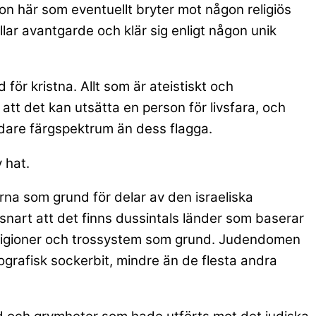
n här som eventuellt bryter mot någon religiös
llar avantgarde och klär sig enligt någon unik
ör kristna. Allt som är ateistiskt och
 att det kan utsätta en person för livsfara, och
redare färgspektrum än dess flagga.
 hat.
arna som grund för delar av den israeliska
u snart att det finns dussintals länder som baserar
a religioner och trossystem som grund. Judendomen
ografisk sockerbit, mindre än de flesta andra