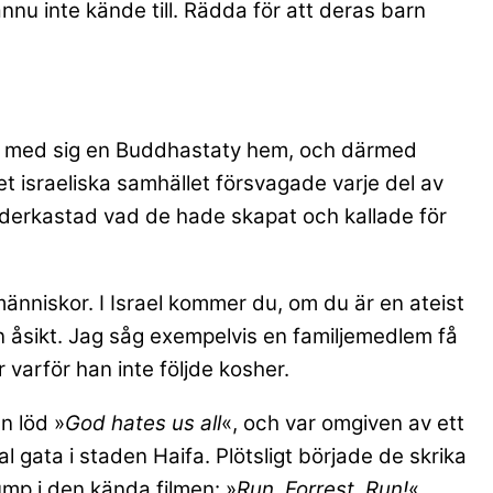
nnu inte kände till. Rädda för att deras barn
or med sig en Buddhastaty hem, och därmed
 Det israeliska samhället försvagade varje del av
underkastad vad de hade skapat och kallade för
 människor. I Israel kommer du, om du är en ateist
n åsikt. Jag såg exempelvis en familjemedlem få
 varför han inte följde kosher.
en löd »
God hates us all
«, och var omgiven av ett
l gata i staden Haifa. Plötsligt började de skrika
ump i den kända filmen: »
Run, Forrest, Run!
«