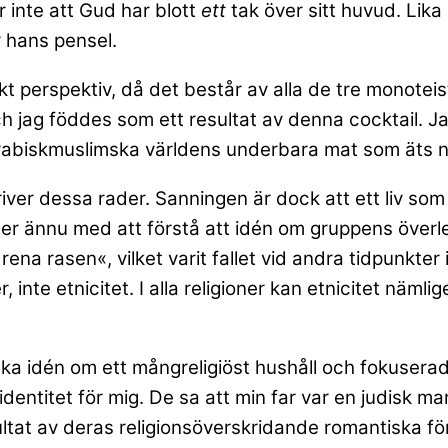
r inte att Gud har blott
ett
tak över sitt huvud. Lika l
r hans pensel.
iskt perspektiv, då det består av alla de tre monote
och jag föddes som ett resultat av denna cocktail.
 arabiskmuslimska världens underbara mat som äts n
kriver dessa rader. Sanningen är dock att ett liv som 
er ännu med att förstå att idén om gruppens överl
a rasen«, vilket varit fallet vid andra tidpunkter i 
, inte etnicitet. I alla religioner kan etnicitet nämlig
ka idén om ett mångreligiöst hushåll och fokuserade 
dentitet för mig. De sa att min far var en judisk ma
sultat av deras religionsöverskridande romantiska fö