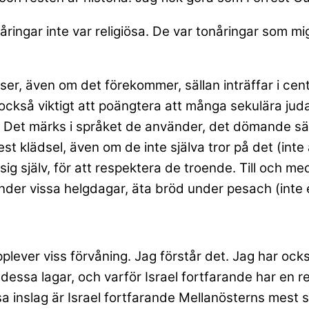
ingar inte var religiösa. De var tonåringar som mig
lser, även om det förekommer, sällan inträffar i cen
t också viktigt att poängtera att många sekulära jud
d. Det märks i språket de använder, det dömande sät
t klädsel, även om de inte själva tror på det (inte 
ig själv, för att respektera de troende. Till och me
V under vissa helgdagar, äta bröd under pesach (int
plever viss förvåning. Jag förstår det. Jag har också
 dessa lagar, och varför Israel fortfarande har en re
igiösa inslag är Israel fortfarande Mellanösterns mes