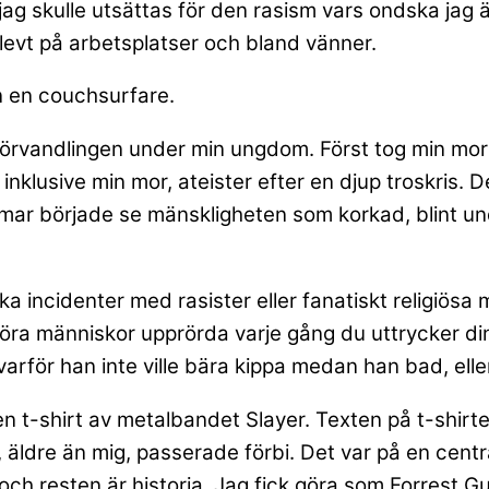
jag skulle utsättas för den rasism vars ondska jag ä
levt på arbetsplatser och bland vänner.
n en couchsurfare.
i förvandlingen under min ungdom. Först tog min m
j, inklusive min mor, ateister efter en djup troskris.
lemmar började se mänskligheten som korkad, blint 
ika incidenter med rasister eller fanatiskt religiösa
 göra människor upprörda varje gång du uttrycker di
arför han inte ville bära kippa medan han bad, eller
ag en t-shirt av metalbandet Slayer. Texten på t-shirt
 äldre än mig, passerade förbi. Det var på en centra
 och resten är historia. Jag fick göra som Forrest G