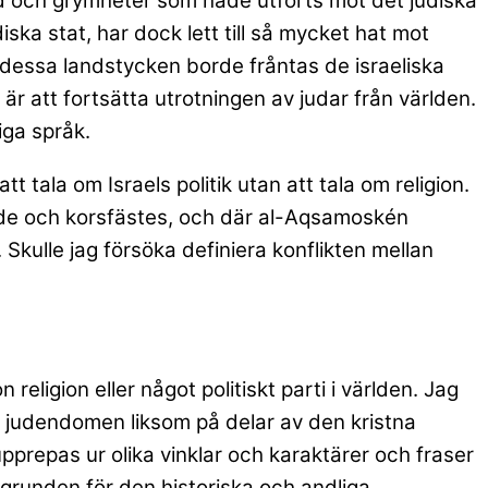
dåd och grymheter som hade utförts mot det judiska
diska stat, har dock lett till så mycket hat mot
 dessa landstycken borde fråntas de israeliska
är att fortsätta utrotningen av judar från världen.
iga språk.
tt tala om Israels politik utan att tala om religion.
levde och korsfästes, och där al-Aqsamoskén
 Skulle jag försöka definiera konflikten mellan
eligion eller något politiskt parti i världen. Jag
på judendomen liksom på delar av den kristna
pprepas ur olika vinklar och karaktärer och fraser
r grunden för den historiska och andliga