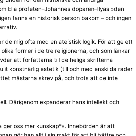
 som Elia profeten–Johannes döparen–Ilyas »den
rligen fanns en historisk person bakom – och ingen
rrativ.
de mig ofta med en ateistisk logik. För att ge ett
lika former i de tre religionerna, och som länkar
r att författarna till de heliga skrifterna
lit konstnärlig estetik (till och med enskilda rader
ättet mästarna skrev på, och trots att de inte
inell. Därigenom expanderar hans intellekt och
ka ger oss mer kunskap*«. Innebörden är att
nan gör han allt i sin makt för att bli bättre och