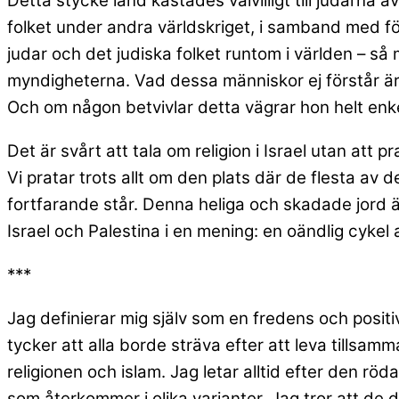
Detta stycke land kastades välvilligt till judarna
folket under andra världskriget, i samband med förin
judar och det judiska folket runtom i världen – s
myndigheterna. Vad dessa människor ej förstår är a
Och om någon betvivlar detta vägrar hon helt enkelt
Det är svårt att tala om religion i Israel utan att p
Vi pratar trots allt om den plats där de flesta a
fortfarande står. Denna heliga och skadade jord är 
Israel och Palestina i en mening: en oändlig cykel 
***
Jag definierar mig själv som en fredens och positiv
tycker att alla borde sträva efter att leva tillsa
religionen och islam. Jag letar alltid efter den r
som återkommer i olika varianter. Jag tror att de 