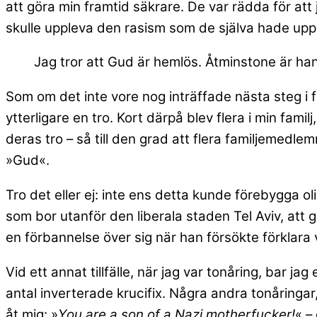
att göra min framtid säkrare. De var rädda för att 
skulle uppleva den rasism som de själva hade upp
Jag tror att Gud är hemlös. Åtminstone är ha
Som om det inte vore nog inträffade nästa steg 
ytterligare en tro. Kort därpå blev flera i min famil
deras tro – så till den grad att flera familjemed
»Gud«.
Tro det eller ej: inte ens detta kunde förebygga ol
som bor utanför den liberala staden Tel Aviv, att
en förbannelse över sig när han försökte förklara v
Vid ett annat tillfälle, när jag var tonåring, bar j
antal inverterade krucifix. Några andra tonåringar,
åt mig: »
You are a son of a Nazi motherfucker!
« –