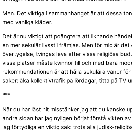
Men. Det viktiga i sammanhanget är att dessa tonår
med vanliga kläder.
Det är nu viktigt att poängtera att liknande hände
en mer sekulär livsstil främjas. Men för mig är de
övertygelse, tvingas leva efter vissa religiösa bu
vissa platser måste kvinnor till och med bära modes
rekommendationen är att hålla sekulära vanor för s
saker: åka kollektivtrafik på lördagar, titta på T
***
När du har läst hit misstänker jag att du kanske up
andra sidan har jag nyligen börjat förstå vikten av
jag förtydliga en viktig sak: trots alla judisk-rel