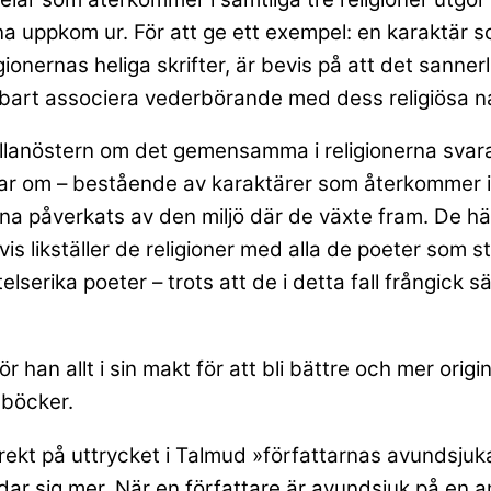
rna uppkom ur. För att ge ett exempel: en karaktär
gionernas heliga skrifter, är bevis på att det sanne
nbart associera vederbörande med dess religiösa na
lanöstern om det gemensamma i religionerna svarar 
ar om – bestående av karaktärer som återkommer i o
 påverkats av den miljö där de växte fram. De hävda
s likställer de religioner med alla de poeter som stu
lserika poeter – trots att de i detta fall frångick s
 han allt i sin makt för att bli bättre och mer orig
 böcker.
rekt på uttrycket i Talmud »författarnas avundsju
ldar sig mer. När en författare är avundsjuk på en an