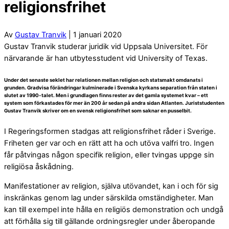
religionsfrihet
Av
Gustav Tranvik
| 1 januari 2020
Gustav Tranvik studerar juridik vid Uppsala Universitet. För
närvarande är han utbytesstudent vid University of Texas.
Under det senaste seklet har relationen mellan religion och statsmakt omdanats i
grunden. Gradvisa förändringar kulminerade i Svenska kyrkans separation från staten i
slutet av 1990-talet. Men i grundlagen finns rester av det gamla systemet kvar – ett
system som förkastades för mer än 200 år sedan på andra sidan Atlanten. Juriststudenten
Gustav Tranvik skriver om en svensk religionsfrihet som saknar en pusselbit.
I Regeringsformen stadgas att religionsfrihet råder i Sverige.
Friheten ger var och en rätt att ha och utöva valfri tro. Ingen
får påtvingas någon specifik religion, eller tvingas uppge sin
religiösa åskådning.
Manifestationer av religion, själva utövandet, kan i och för sig
inskränkas genom lag under särskilda omständigheter. Man
kan till exempel inte hålla en religiös demonstration och undgå
att förhålla sig till gällande ordningsregler under åberopande