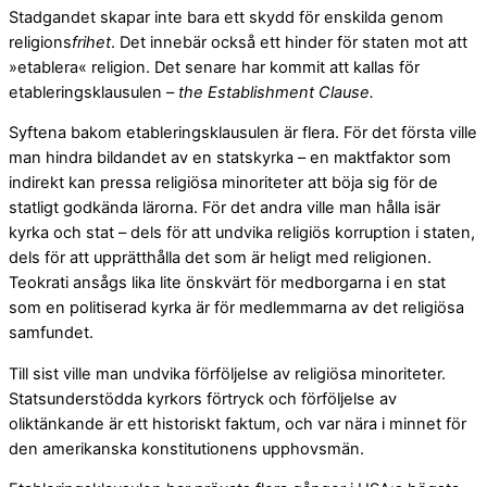
Stadgandet skapar inte bara ett skydd för enskilda genom
religions
frihet
. Det innebär också ett hinder för staten mot att
»etablera« religion. Det senare har kommit att kallas för
etableringsklausulen –
the Establishment Clause.
Syftena bakom etableringsklausulen är flera. För det första ville
man hindra bildandet av en statskyrka – en maktfaktor som
indirekt kan pressa religiösa minoriteter att böja sig för de
statligt godkända lärorna. För det andra ville man hålla isär
kyrka och stat – dels för att undvika religiös korruption i staten,
dels för att upprätthålla det som är heligt med religionen.
Teokrati ansågs lika lite önskvärt för medborgarna i en stat
som en politiserad kyrka är för medlemmarna av det religiösa
samfundet.
Till sist ville man undvika förföljelse av religiösa minoriteter.
Statsunderstödda kyrkors förtryck och förföljelse av
oliktänkande är ett historiskt faktum, och var nära i minnet för
den amerikanska konstitutionens upphovsmän.