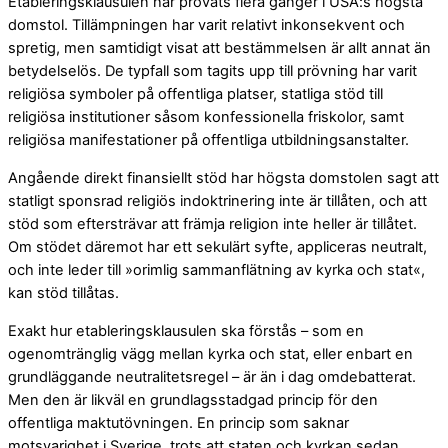
Etableringsklausulen har prövats flera gånger i USA:s högsta
domstol. Tillämpningen har varit relativt inkonsekvent och
spretig, men samtidigt visat att bestämmelsen är allt annat än
betydelselös. De typfall som tagits upp till prövning har varit
religiösa symboler på offentliga platser, statliga stöd till
religiösa institutioner såsom konfessionella friskolor, samt
religiösa manifestationer på offentliga utbildningsanstalter.
Angående direkt finansiellt stöd har högsta domstolen sagt att
statligt sponsrad religiös indoktrinering inte är tillåten, och att
stöd som eftersträvar att främja religion inte heller är tillåtet.
Om stödet däremot har ett sekulärt syfte, appliceras neutralt,
och inte leder till »orimlig sammanflätning av kyrka och stat«,
kan stöd tillåtas.
Exakt hur etableringsklausulen ska förstås – som en
ogenomtränglig vägg mellan kyrka och stat, eller enbart en
grundläggande neutralitetsregel – är än i dag omdebatterat.
Men den är likväl en grundlagsstadgad princip för den
offentliga maktutövningen. En princip som saknar
motsvarighet i Sverige, trots att staten och kyrkan sedan