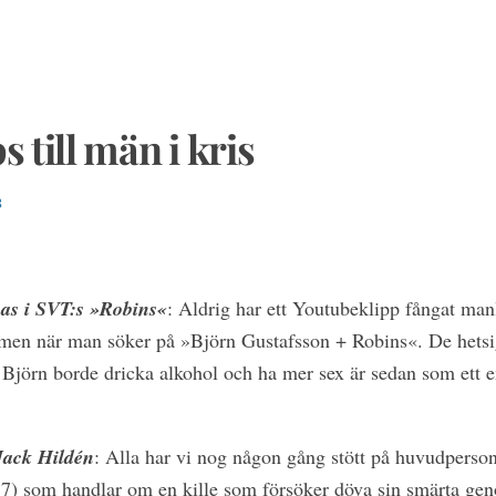
s till män i kris
8
uas i SVT:s »Robins«
: Aldrig har ett Youtubeklipp fångat man
men när man söker på »Björn Gustafsson + Robins«. De hets
Björn borde dricka alkohol och ha mer sex är sedan som ett en
Jack Hildén
: Alla har vi nog någon gång stött på huvudperso
) som handlar om en kille som försöker döva sin smärta gen