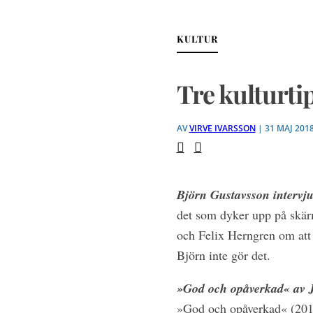
KULTUR
Tre kulturtip
AV
VIRVE IVARSSON
| 31 MAJ 201
Björn Gustavsson intervj
det som dyker upp på skär
och Felix Herngren om att 
Björn inte gör det.
»God och opåverkad« av 
»God och opåverkad« (2017