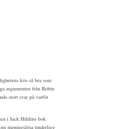
lighetens kris så bra som
iga argumenten från Robin
da stort svar på varför
nen i Jack Hildéns bok
om meningslösa tinderligg