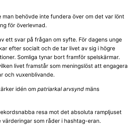
e man behövde inte fundera över om det var lönt
ing för överlevnad.
av ett svar på frågan om syfte. För dagens unge
kar efter socialt och de tar livet av sig i högre
lationer. Somliga tynar bort framför spelskärmar.
ilken livet framstår som meningslöst att engagera
var och vuxenblivande.
tärker idén om
patriarkal arvsynd
mäns
rekordsnabba resa mot det absoluta rampljuset
de värderingar som råder i hashtag-eran.