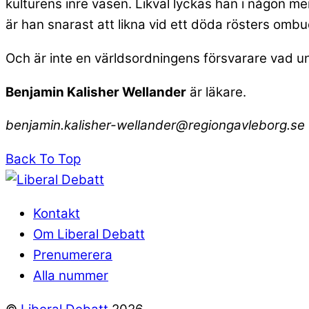
kulturens inre väsen. Likväl lyckas han i någon me
är han snarast att likna vid ett döda rösters omb
Och är inte en världsordningens försvarare vad u
Benjamin Kalisher Wellander
är läkare.
benjamin.kalisher-wellander@regiongavleborg.se
Back To Top
Kontakt
Om Liberal Debatt
Prenumerera
Alla nummer