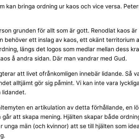
om kan bringa ordning ur kaos och vice versa. Pet
erson grunden för allt som är gott. Renodlat kaos 
behöver ett inslag av kaos, ett okänt territorium att 
dning, längs det logos som medlar mellan dess kraft
 kaos å andra sidan. Där man vandrar med Gud.
terar att livet ofrånkomligen innebär lidande. Så va
det alltjämt gör sig påmint. Vi kan inte vara lycklig
 lidandet.
emyten en artikulation av detta förhållande, en lö
ka går att skapa mening. Hjälten skapar både ordnin
unga män (och kvinnor) att se till hjälten som ideal.
g.