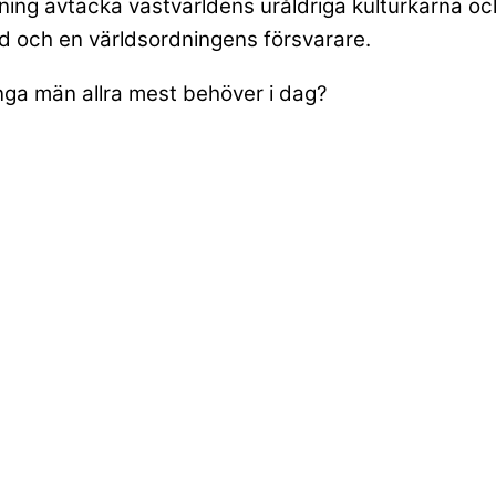
ning avtäcka västvärldens uråldriga kulturkärna och 
ud och en världsordningens försvarare.
nga män allra mest behöver i dag?