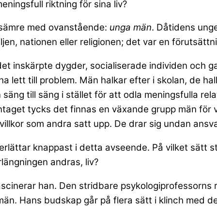
ningsfull riktning för sina liv?
 sämre med ovanstående:
unga män
. Dåtidens ung
en, nationen eller religionen; det var en förutsättn
det inskärpte dygder, socialiserade individen och g
ha lett till problem. Män halkar efter i skolan, de hal
säng till säng i stället för att odla meningsfulla re
taget tycks det finnas en växande grupp män för v
h villkor som andra satt upp. De drar sig undan ans
rlättar knappast i detta avseende. På vilket sätt s
örlängningen andras, liv?
scinerar han. Den stridbare psykologiprofessorns 
a män. Hans budskap går på flera sätt i klinch med 