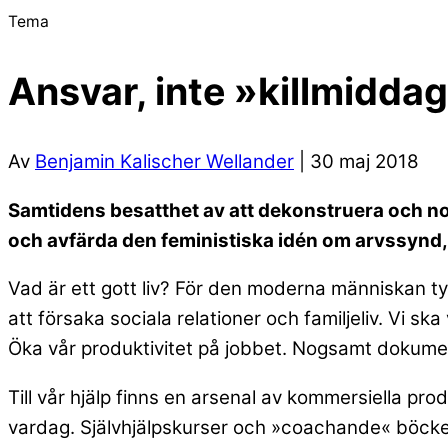
Tema
Ansvar, inte »killmidda
Av
Benjamin Kalischer Wellander
| 30 maj 2018
Samtidens besatthet av att dekonstruera och n
och avfärda den feministiska idén om arvssynd,
Vad är ett gott liv?
För den moderna människan tycks
att försaka sociala relationer och familjeliv. Vi 
Öka vår produktivitet på jobbet. Nogsamt dokumen
Till vår hjälp finns en arsenal av kommersiella p
vardag. Självhjälpskurser och »coachande« böcker s