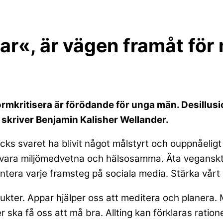
gar«, är vägen framåt för
ormkritisera är förödande för unga män. Desill
 skriver Benjamin Kalisher Wellander.
 svaret ha blivit något målstyrt och ouppnåeligt i 
ska vara miljömedvetna och hälsosamma. Äta veganskt
tera varje framsteg på sociala media. Stärka vårt
rodukter. Appar hjälper oss att meditera och planer
ka få oss att må bra. Allting kan förklaras ratione