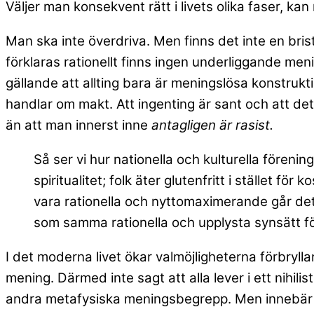
Väljer man konsekvent rätt i livets olika faser, ka
Man ska inte överdriva. Men finns det inte en bri
förklaras rationellt finns ingen underliggande meni
gällande att allting bara är meningslösa konstruktio
handlar om makt. Att ingenting är sant och att de
än att man innerst inne
antagligen är rasist.
Så ser vi hur nationella
och kulturella förening
spiritualitet; folk äter glutenfritt i stället fö
vara rationella och nyttomaximerande går det at
som samma rationella och upplysta synsätt f
I det moderna livet ökar valmöjligheterna förbrylla
mening. Därmed inte sagt att alla lever i ett nihili
andra metafysiska meningsbegrepp. Men innebär dett