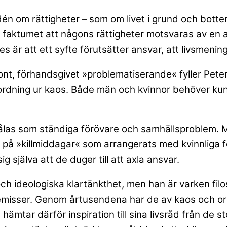
dén om rättigheter – som om livet i grund och botten
m faktumet att någons rättigheter motsvaras av en 
s är att ett syfte förutsätter ansvar, att livsmeni
t, förhandsgivet »problematiserande« fyller Pete
rdning ur kaos. Både män och kvinnor behöver kunn
målas som ständiga förövare och samhällsproblem. M
 ut på »killmiddagar« som arrangerats med kvinnliga
ig själva att de duger till att axla ansvar.
och ideologiska klartänkthet, men han är varken filo
premisser. Genom årtusendena har de av kaos och ord
 hämtar därför inspiration till sina livsråd från de