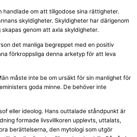
 handlade om att tillgodose sina rättigheter.
annans skyldigheter. Skyldigheter har därigenom
ng skapas genom att axla skyldigheter.
rson det manliga begreppet med en positiv
a förkroppsliga denna arketyp för att leva
än måste inte be om ursäkt för sin manlighet för
 feministers goda minne. De behöver inte
sof eller ideolog. Hans outtalade ståndpunkt är
ning formade livsvillkoren upplevts, uttalats,
 stora berättelserna, den mytologi som utgör