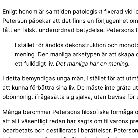
Enligt honom är samtiden patologiskt fixerad vid i
Peterson påpekar att det finns en förljugenhet o
fått en falskt underordnad betydelse. Petersons te
I stället för ändlös
dekonstruktion och monoton
mening. Den manliga arketypen är att skapa o
ett fullödigt liv.
Det manliga har en mening.
I detta bemyndigas unga män, i stället för att ut
att kunna förbättra sina liv. De måste inte gråta
obönhörligt ifrågasätta sig själva, utan bevisa för s
Många berömmer Petersons
filosofiska förmåga 
att allt väsentligt redan har sagts om tillvarons 
bearbetats och destillerats i berättelser. Peterson