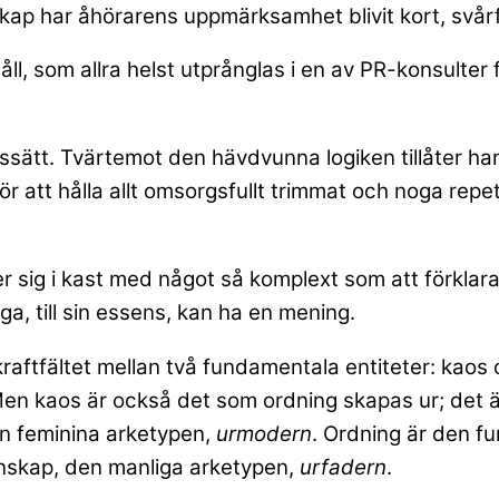
kap har åhörarens uppmärksamhet blivit kort, svå
ll, som allra helst utprånglas i en av PR-konsulte
ssätt. Tvärtemot den hävdvunna logiken tillåter ha
t för att hålla allt omsorgsfullt trimmat och noga re
r sig i kast med något så komplext som att förklara 
ga, till sin essens, kan ha en mening.
 kraftfältet mellan två fundamentala entiteter: kao
en kaos är också det som ordning skapas ur; det ä
en feminina arketypen,
urmodern
. Ordning är den fu
tenskap, den manliga arketypen,
urfadern
.