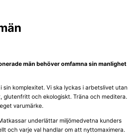
 män
usionerade män behöver omfamna sin manlighet
sin komplexitet. Vi ska lyckas i arbetslivet utan
, glutenfritt och ekologiskt. Träna och meditera.
 eget varumärke.
a. Matkassar underlättar miljömedvetna kunders
llt och varje val handlar om att nyttomaximera.