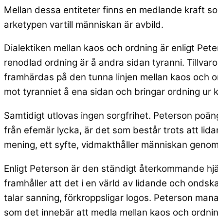
Mellan dessa entiteter finns en medlande kraft s
arketypen vartill människan är avbild.
Dialektiken mellan kaos och ordning är enligt Pet
renodlad ordning är å andra sidan tyranni. Tillvaron 
framhärdas på den tunna linjen mellan kaos och or
mot tyranniet å ena sidan och bringar ordning ur
Samtidigt utlovas ingen sorgfrihet. Peterson poäng
från efemär lycka, är det som består trots att lidan
mening, ett syfte, vidmakthåller människan genom
Enligt Peterson är den
ständigt återkommande hjält
framhåller att det i en värld av lidande och onds
talar sanning, förkroppsligar logos. Peterson manar 
som det innebär att medla mellan kaos och ordnin