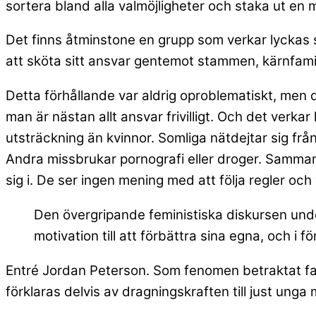
sortera bland alla valmöjligheter och staka ut en me
Det finns åtminstone en
grupp som verkar lyckas
att sköta sitt ansvar gentemot stammen, kärnfamilj
Detta förhållande var aldrig oproblematiskt, men 
man är nästan allt ansvar frivilligt. Och det verkar 
utsträckning än kvinnor. Somliga nätdejtar sig från 
Andra missbrukar pornografi eller droger. Samman
sig i. De ser ingen mening med att följa regler oc
Den övergripande feministiska diskursen unde
motivation till att förbättra sina egna, och i f
Entré Jordan Peterson. Som fenomen betraktat fa
förklaras delvis av dragningskraften till just ung