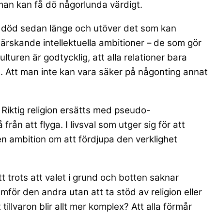
r man kan få dö någorlunda värdigt.
är död sedan länge och utöver det som kan
örhärskande intellektuella ambitioner – de som gör
ulturen är godtycklig, att alla relationer bara
g. Att man inte kan vara säker på någonting annat
 Riktig religion ersätts med pseudo-
 från att flyga. I livsval som utger sig för att
ulen ambition om att fördjupa den verklighet
tt trots att valet i grund och botten saknar
amför den andra utan att ta stöd av religion eller
llvaron blir allt mer komplex? Att alla förmår