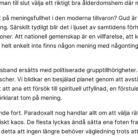
n man till slut välja ett riktigt bra ålderdomshem dä
st på meningsfullhet i den moderna tillvaron? Gud 
ng. Särskilt tydligt blir det i ljuset av samtidens f
ner. Att nationell gemenskap är en villfarelse, att k
t helt enkelt inte finns någon mening med någontin
sband ersätts med politiserade grupptillhörigheter.
r koscher. Vi blidkar en besjälad planet genom att avstå
t ana ett försök till spirituell utfyllnad, en först
örklarat tom på mening.
nde fort. Paradoxalt nog handlar allt om att välja rä
stiskt kaos. De flesta lyckas ändå sätta ena foten fr
a att ingen längre behöver vägledning trots att ti