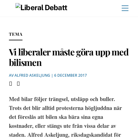
Skip
Men
to
content
TEMA
Vi liberaler måste göra upp med
bilismen
AV
ALFRED ASKELJUNG
| 6 DECEMBER 2017
Med bilar följer trängsel, utsläpp och buller.
Trots det blir alltid protesterna högljuddna när
det föreslås att bilen ska bära sina egna
kostnader, eller stängs ute från vissa delar av
staden. Alfred Askeljung, riksdagskandidat för