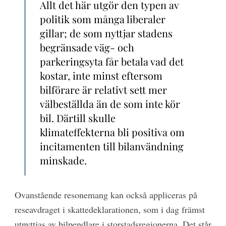
Allt det här utgör den typen av
politik som många liberaler
gillar; de som nyttjar stadens
begränsade väg- och
parkeringsyta får betala vad det
kostar, inte minst eftersom
bilförare är relativt sett mer
välbeställda än de som inte kör
bil. Därtill skulle
klimateffekterna bli positiva om
incitamenten till bilanvändning
minskade.
Ovanstående resonemang kan också appliceras på
reseavdraget i skattedeklarationen, som i dag främst
utnyttjas av bilpendlare i storstadsregionerna. Det står