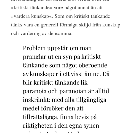
»kritiskt tänkande« vore något annat än att
»värdera kunskap«. Som om kritiskt tänkande
tänks vara en generell förmåga skiljd från kunskap
och värdering av densamma.
Problem uppstår om man
prånglar ut en syn på kritiskt
tänkande som något oberoende
av kunskaper i ett visst ämne. Då
blir kritiskt tänkande lik
paranoia och paranoian är alltid
inskränkt: med alla tillgängliga
medel försöker den att
tillrättalägga, finna bevis på
riktigheten i den egna synen