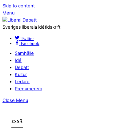
Skip to content
Menu
Sveriges liberala idétidskrift
Twitter
Facebook
Samhälle
Idé
Debatt
Kultur
Ledare
Prenumerera
Close Menu
ESSÄ