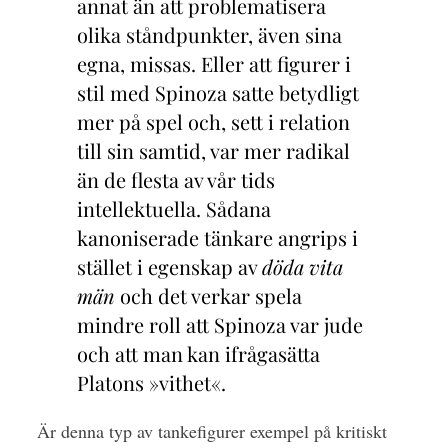
annat än att problematisera
olika ståndpunkter, även sina
egna, missas. Eller att figurer i
stil med Spinoza satte betydligt
mer på spel och, sett i relation
till sin samtid, var mer radikal
än de flesta av vår tids
intellektuella. Sådana
kanoniserade tänkare angrips i
stället i egenskap av
döda vita
män
och det verkar spela
mindre roll att Spinoza var jude
och att man kan ifrågasätta
Platons »vithet«.
Är denna typ av tankefigurer exempel på kritiskt