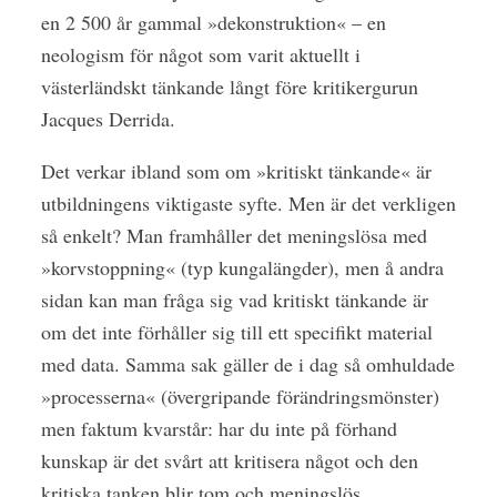
en 2 500 år gammal »dekonstruktion« – en
neologism för något som varit aktuellt i
västerländskt tänkande långt före kritikergurun
Jacques Derrida.
Det verkar ibland som om »kritiskt tänkande« är
utbildningens viktigaste syfte. Men är det verkligen
så enkelt? Man framhåller det meningslösa med
»korvstoppning« (typ kungalängder), men å andra
sidan kan man fråga sig vad kritiskt tänkande är
om det inte förhåller sig till ett specifikt material
med data. Samma sak gäller de i dag så omhuldade
»processerna« (övergripande förändringsmönster)
men faktum kvarstår: har du inte på förhand
kunskap är det svårt att kritisera något och den
kritiska tanken blir tom och meningslös.