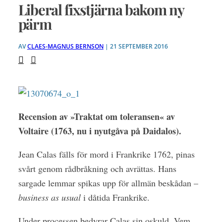
Liberal fixstjärna bakom ny
pärm
AV
CLAES-MAGNUS BERNSON
| 21 SEPTEMBER 2016
Recension av »Traktat om toleransen« av
Voltaire (1763, nu i nyutgåva på Daidalos).
Jean Calas fälls för mord i Frankrike 1762, pinas
svårt genom rådbråkning och avrättas. Hans
sargade lemmar spikas upp för allmän beskådan –
business as usual
i dåtida Frankrike.
Under processen bedyrar Calas sin oskuld. Vem