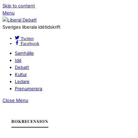
Skip to content
Menu
Sveriges liberala idétidskrift
Twitter
Facebook
Samhälle
Idé
Debatt
Kultur
Ledare
Prenumerera
Close Menu
BOKRECENSION