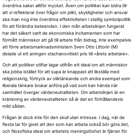
överdriva saker alltför mycket. Även om politiker kan bidra till
att vi reflekterar över frågor om plikt, skyldigheter och ansvar
ska man nog inte överdriva effektiviteten i statlig symbolpolitik
för att förändra beteenden. I den mån arbetslinjen fungerat
har det säkert varit de ekonomiska incitamenten som har
förmått människor att gå till arbete från bidrag, inte exempelvis
att förre arbetsmarknadsministern Sven Otto Littorin (M)
delade ut ett aningen stachanovitiskt pris till »årets arbetare«.
Och att politiker stiftar lagar utifrån ett ideal om att människor
ska jobba istället för att supa är knappast att likställa med
religionskrig, förtryck av oliktänkande och andra exempel som
liberala tänkare brukar anföra på vad som kan hända när
samhället överger värdeneutraliteten. Om arbetslinjen är en
kränkning av värdeneutraliteten så är det en förhållandevis
mild sådan.
Frågan är dock inte för den skull utan intresse. I dag, när de
flesta tar för givet att den som kan arbeta också bör göra det,
och filosofiska ideal om arbetets meningslöshet är fjärran för