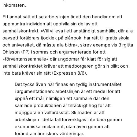
inkomsten.
Ett annat sätt att se arbetslinjen är att den handlar om att
uppmuntra individen att uppfylla sin del av ett
samhällskontrakt. »Vill vi leva i ett anständigt samhälle, där alla
oavsett föräldrars tjocklek på plånbok, har rätt till gratis skola
och universitet, då måste alla bidra«, skrev exempelvis Birgitta
Ohlsson (FP) i somras och argumenterade för ett
»förväntanssamhälle« där ungdomar får klart för sig att
samhällskontraktet kräver att medborgaren gör sin plikt och
inte bara ­kräver sin rätt (Expressen 8/6).
Det tycks även här finnas en tydlig instrumentalitet
i argumentationen: arbetslinjen är ett medel för att
uppnå ett mål, nämligen ett samhälle där den
samlade produktionen är tillräckligt hög för att
möjliggöra en välfärdsstat. Skillnaden är att
arbetslinjen i detta fall förverkligas inte bara genom
ekonomiska incitament, utan även genom att
förändra människors värderingar.