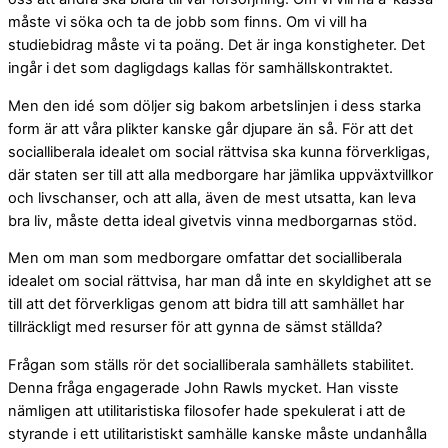
måste vi söka och ta de jobb som finns. Om vi vill ha
studiebidrag måste vi ta poäng. Det är inga konstigheter. Det
ingår i det som dagligdags ­kallas för samhällskontraktet.
Men den idé som döljer sig bakom arbetslinjen i dess starka
form är att våra plikter kanske går djupare än så. För att det
socialliberala idealet om social rättvisa ska kunna förverkligas,
där staten ser till att alla medborgare har jämlika uppväxtvillkor
och livschanser, och att alla, även de mest utsatta, kan leva
bra liv, måste detta ideal givetvis vinna medborgarnas stöd.
Men om man som medborgare omfattar det socialliberala
idealet om social rättvisa, har man då inte en skyldighet att se
till att det förverkligas genom att bidra till att samhället har
tillräckligt med resurser för att gynna de sämst ställda?
Frågan som ställs rör det socialliberala ­samhällets stabilitet.
Denna fråga engagerade John Rawls mycket. Han visste
nämligen att ­utilitaristiska filosofer hade spekulerat i att de
styrande i ett utilitaristiskt samhälle kanske måste undanhålla