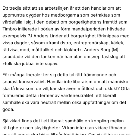
Ett tredje sätt att se arbetslinjen är att den handlar om att
uppmuntra dygder hos medborgarna som betraktas som
värdefulla i sig. I den debatt om borgerlighetens framtid som
Timbro initierade i början av förra mandat­perioden ­hävdade
exempelvis PJ Anders Linder att borgerlighet förknippas med
vissa dygder, såsom »framtidstro, entreprenörskap, kärlek,
rättvisa, mod, måttfullhet och klokhet«. Anders Borg (M)
snuddade vid den tanken när han utan omsvep fastslog att
»folk ska jobba, inte supa«.
För många liberaler ter sig detta tal rätt främmande och
snarast konservativt. Handlar inte liberalism om att människor
ska få leva som de vill, kanske även måttlöst och oklokt? Ofta
formuleras detta i termer av värdeneutralitet: ett liberalt
samhälle ska vara neutralt mellan olika uppfattningar om det
goda.
Självklart finns det i ett liberalt samhälle en koppling mellan
rättigheter och skyldigheter. Vi kan inte utan vidare förvänta
oss att andra ska bidra till vår försörjning. Om vi vill ha a-kassa