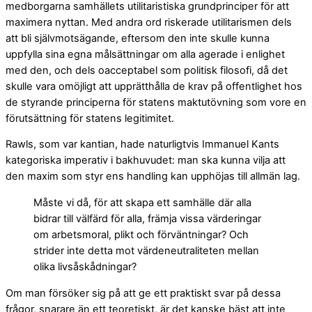
medborgarna samhällets ­utilitaristiska grundprinciper för att
maximera nyttan. Med andra ord riskerade utilitarismen dels
att bli självmotsägande, eftersom den inte skulle kunna
uppfylla sina egna målsättningar om alla agerade i enlighet
med den, och dels ­oacceptabel som politisk filosofi, då det
skulle vara omöjligt att upprätthålla de krav på offentlighet hos
de styrande principerna för statens maktutövning som vore en
förutsättning för ­statens legitimitet.
Rawls, som var kantian, hade naturligtvis Immanuel Kants
kategoriska imperativ i bak­huvudet: man ska kunna vilja att
den maxim som styr ens handling kan upphöjas till allmän lag.
Måste vi då, för att skapa ett samhälle där alla
bidrar till välfärd för alla, främja vissa värderingar
om arbetsmoral, plikt och förväntningar? Och
strider inte detta mot värdeneutraliteten mellan
olika livsåskådningar?
Om man försöker sig på att ge ett praktiskt svar på dessa
frågor, snarare än ett teoretiskt, är det kanske bäst att inte