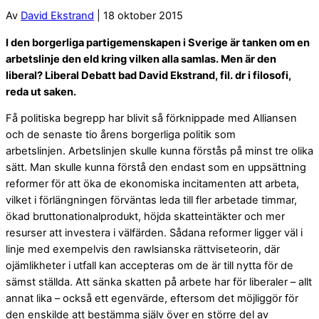
Av
David Ekstrand
| 18 oktober 2015
I den borgerliga partigemenskapen i Sverige är tanken om en
arbetslinje den eld kring vilken alla samlas. Men är den
liberal? Liberal Debatt bad David Ekstrand, fil. dr i filosofi,
reda ut saken.
Få politiska begrepp har blivit så förknippade med Alliansen
och de senaste tio årens borgerliga politik som
arbetslinjen. Arbetslinjen skulle kunna förstås på minst tre olika
sätt. Man skulle kunna förstå den endast som en uppsättning
reformer för att öka de ekonomiska incitamenten att arbeta,
vilket i förlängningen förväntas leda till fler arbetade timmar,
ökad bruttonationalprodukt, höjda skatteintäkter och mer
resurser att investera i välfärden. Sådana reformer ligger väl i
linje med exempelvis den rawlsianska rättviseteorin, där
ojämlikheter i utfall kan accepteras om de är till nytta för de
sämst ställda. Att sänka skatten på arbete har för liberaler – allt
annat lika – också ett egenvärde, eftersom det möjliggör för
den enskilde att bestämma själv över en större del av