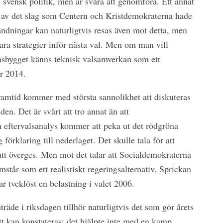
 i svensk politik, men är svåra att genomföra. Ett annat
 av det slag som Centern och Kristdemokraterna hade
ändningar kan naturligtvis resas även mot detta, men
bara strategier inför nästa val. Men om man vill
iansbygget känns teknisk valsamverkan som ett
ör 2014.
ramtid kommer med största sannolikhet att diskuteras
den. Det är svårt att tro annat än att
n eftervalsanalys kommer att peka ut det rödgröna
förklaring till nederlaget. Det skulle tala för att
t överges. Men mot det talar att Socialdemokraterna
står som ett realistiskt regeringsalternativ. Sprickan
r tveklöst en belastning i valet 2006.
räde i riksdagen tillhör naturligtvis det som gör årets
Ett kan konstateras: det hjälpte inte med en kamp