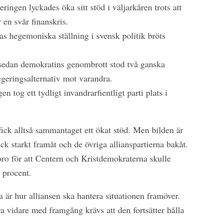
ringen lyckades öka sitt stöd i väljarkåren trots att
 en svår finanskris.
s hegemoniska ställning i svensk politik bröts
 sedan demokratins genombrott stod två ganska
geringsalternativ mot varandra.
n tog ett tydligt invandrarfientligt parti plats i
fick alltså sammantaget ett ökat stöd. Men bilden är
ick starkt framåt och de övriga allianspartierna bakåt.
oro för att Centern och Kristdemokraterna skulle
 procent.
a är hur alliansen ska hantera situationen framöver.
 vidare med framgång krävs att den fortsätter hålla