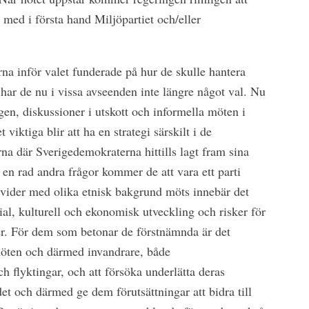
med i första hand Miljöpartiet och/eller
na inför valet funderade på hur de skulle hantera
har de nu i vissa avseenden inte längre något val. Nu
agen, diskussioner i utskott och informella möten i
 viktiga blir att ha en strategi särskilt i de
rna där Sverigedemokraterna hittills lagt fram sina
I en rad andra frågor kommer de att vara ett parti
ivider med olika etnisk bakgrund möts innebär det
cial, kulturell och ekonomisk utveckling och risker för
er. För dem som betonar de förstnämnda är det
möten och därmed invandrare, både
h flyktingar, och att försöka underlätta deras
det och därmed ge dem förutsättningar att bidra till