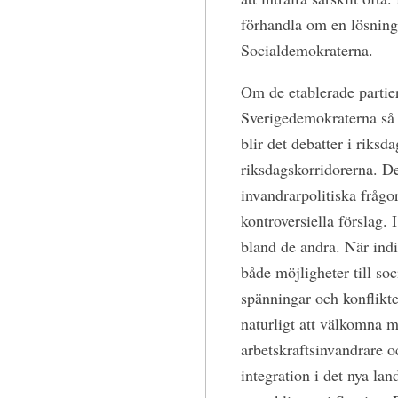
förhandla om en lösning 
Socialdemokraterna.
Om de etablerade partier
Sverigedemokraterna så 
blir det debatter i riksd
riksdagskorridorerna. Det
invandrarpolitiska frågo
kontroversiella förslag. 
bland de andra. När ind
både möjligheter till so
spänningar och konflikt
naturligt att välkomna 
arbetskraftsinvandrare oc
integration i det nya lan