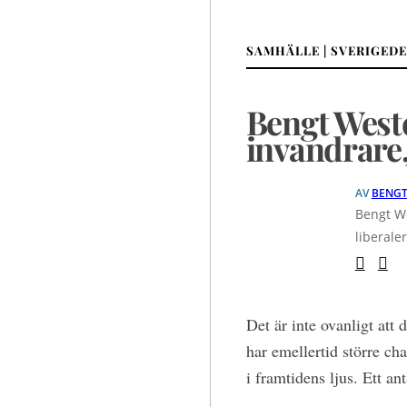
SAMHÄLLE | SVERIGE
Bengt West
invandrare
AV
BENGT
Bengt We
liberale
Det är inte ovanligt att d
har emellertid större ch
i framtidens ljus. Ett ant