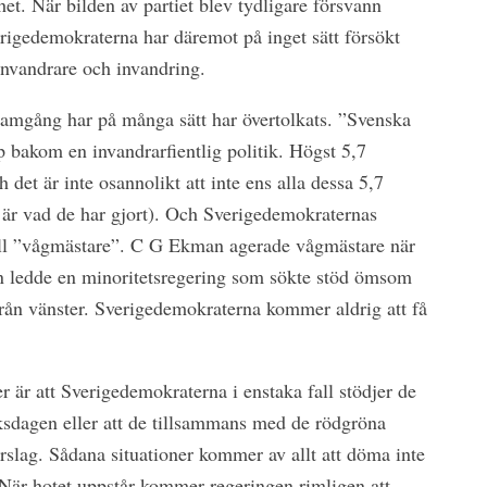
het. När bilden av partiet blev tydligare försvann
rigedemokraterna har däremot på inget sätt försökt
invandrare och invandring.
amgång har på många sätt har övertolkats. ”Svenska
pp bakom en invandrarfientlig politik. Högst 5,7
h det är inte osannolikt att inte ens alla dessa 5,7
t är vad de har gjort). Och Sverigedemokraternas
till ”vågmästare”. C G Ekman agerade vågmästare när
an ledde en minoritetsregering som sökte stöd ömsom
ån vänster. Sverigedemokraterna kommer aldrig att få
r är att Sverigedemokraterna i enstaka fall stödjer de
iksdagen eller att de tillsammans med de rödgröna
förslag. Sådana situationer kommer av allt att döma inte
a. När hotet uppstår kommer regeringen rimligen att