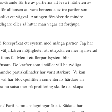
värande för tre av partierna att leva i närheten av
för alliansen att vara beroende av tre partier som
nolikt ett vägval. Antingen försöker de mindre
ydligare eller så hittar man vägar att fördjupa
id förespråkat ett system med många partier. Jag har
r väljarkåren möjligheter att uttrycka en mer nyanserad
 finns få. Men i ett flerpartisystem blir
fusare. De krafter som i stället vill ha tydliga
mindre partiskillnader har varit starkare. Vi kan
ta val har blockpolitiken cementerats hårdare än
na nu satsa mer på profilering skulle det skapa
ns? Parti-sammanslagningar är ett. Sådana har