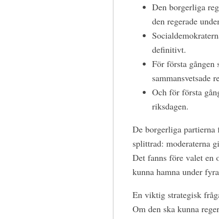
Den borgerliga rege
den regerade under
Socialdemokraterna
definitivt.
För första gången
sammansvetsade re
Och för första gånge
riksdagen.
De borgerliga partierna 
splittrad: moderaterna g
Det fanns före valet en 
kunna hamna under fyra
En viktig strategisk fråg
Om den ska kunna regera