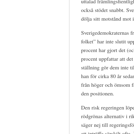
uttalad främlingsfientlig
också stödet snabbt. Sve
dölja sitt motstånd mot 
Sverigedemokraternas fr
folket” har inte slutit u
procent har gjort det (oc
procent uppfattar att de
ställning gör dem inte 
han för cirka 80 år sed
från höger och ömsom fr
den positionen.
Den risk regeringen löpe
rödgrönas alternativ i r
säger nej till regerings
att inträffa särskilt oft