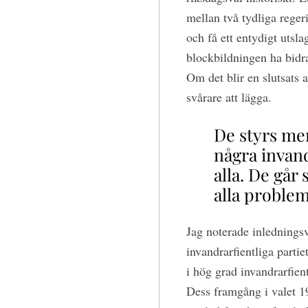
mellan två tydliga reger
och få ett entydigt utsl
blockbildningen ha bidr
Om det blir en slutsats 
svårare att lägga.
De styrs mer
några invand
alla. De går
alla problem
Jag noterade inledningsv
invandrarfientliga parti
i hög grad invandrarfien
Dess framgång i valet 1