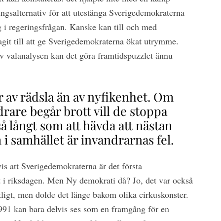
ingsalternativ för att utestänga Sverigedemokraterna
ag i regeringsfrågan. Kanske kan till och med
agit till att ge Sverigedemokraterna ökat utrymme.
av valanalysen kan det göra framtidspuzzlet ännu
 av rädsla än av nyfikenhet. Om
rare begår brott vill de stoppa
 så långt som att hävda att nästan
 i samhället är invandrarnas fel.
is att Sverigedemokraterna är det första
et i riksdagen. Men Ny demokrati då? Jo, det var också
tligt, men dolde det länge bakom olika cirkuskonster.
991 kan bara delvis ses som en framgång för en