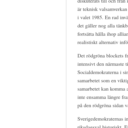
diskuterats till och från
är teknisk valsamverkan
i valet 1985. En rad inv
det gäller nog alla tänk
fortsätta hålla ihop all
realistiskt alternativ inf
Det rödgröna blockets f
intensivt den närmaste ti
Socialdemokraterna i si
samarbetet som en viktig 
samarbetet kan komma at
inte ensamma längre fram
på den rödgröna sidan va
Sverigedemokraternas int
riksdagsval historiskt. 