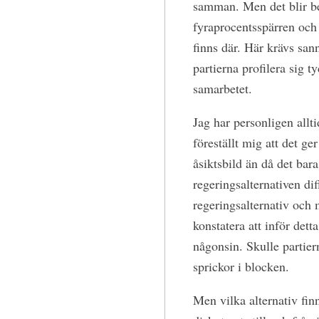
samman. Men det blir bes
fyraprocentsspärren och 
finns där. Här krävs san
partierna profilera sig t
samarbetet.
Jag har personligen allt
föreställt mig att det ge
åsiktsbild än då det bara
regeringsalternativen dif
regeringsalternativ och 
konstatera att inför det
någonsin. Skulle partier
sprickor i blocken.
Men vilka alternativ fin