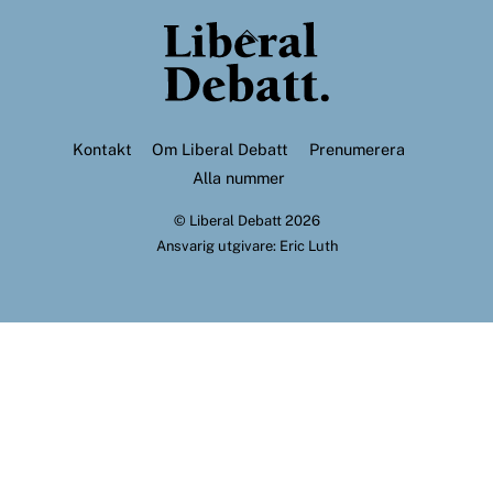
Back
To
Top
Kontakt
Om Liberal Debatt
Prenumerera
Alla nummer
©
Liberal Debatt
2026
Ansvarig utgivare: Eric Luth