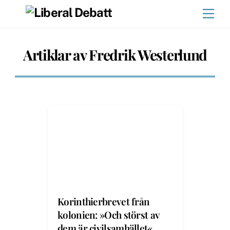
Skip
Men
to
content
Artiklar av Fredrik Westerlund
Korinthierbrevet från
kolonien: »Och störst av
dem är civilsamhället«