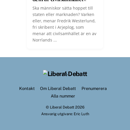
Ska människor sätta hoppet till
staten eller marknaden? Varken
eller, menar Fredrik Westerlund,
fri skribent i Arjeplog, som
menar att civilsamhället är en av
Norrlands ...
Back
To
Top
Kontakt
Om Liberal Debatt
Prenumerera
Alla nummer
©
Liberal Debatt
2026
Ansvarig utgivare: Eric Luth