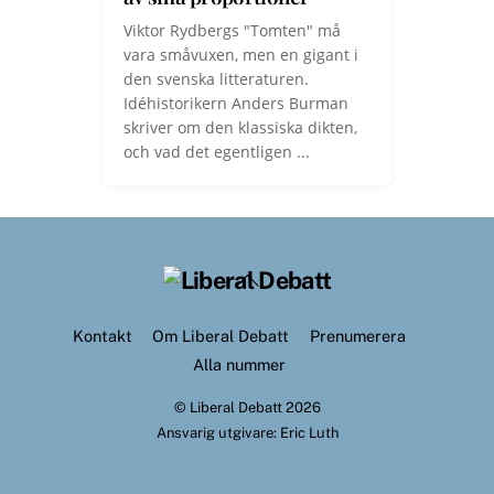
Viktor Rydbergs "Tomten" må
vara småvuxen, men en gigant i
den svenska litteraturen.
Idéhistorikern Anders Burman
skriver om den klassiska dikten,
och vad det egentligen ...
Back
To
Top
Kontakt
Om Liberal Debatt
Prenumerera
Alla nummer
©
Liberal Debatt
2026
Ansvarig utgivare: Eric Luth