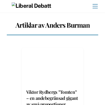
Skip
Men
to
content
Artiklar av Anders Burman
Viktor Rydbergs ”Tomten”
– en andebegränsad gigant
av små proportioner