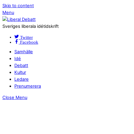
Skip to content
Menu
Sveriges liberala idétidskrift
Twitter
Facebook
Samhälle
Idé
Debatt
Kultur
Ledare
Prenumerera
Close Menu