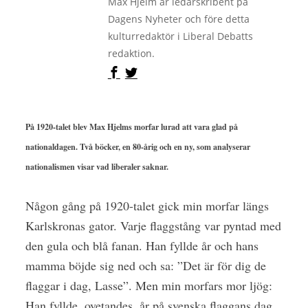
Max Hjelm är ledarskribent på
Dagens Nyheter och före detta
kulturredaktör i Liberal Debatts
redaktion.
På 1920-talet blev Max Hjelms morfar lurad att vara glad på
nationaldagen. Två böcker, en 80-årig och en ny, som analyserar
nationalismen visar vad liberaler saknar.
Någon gång på 1920-talet gick min morfar längs
Karlskronas gator. Varje flaggstång var pyntad med
den gula och blå fanan. Han fyllde år och hans
mamma böjde sig ned och sa: ”Det är för dig de
flaggar i dag, Lasse”. Men min morfars mor ljög:
Han fyllde, ovetandes, år på svenska flaggans dag.