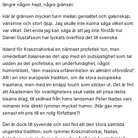
längre någon hejd, några gränser.
Här är gränsen mycket tunn mellan genialitet och galenskap,
vansinne och stort djup. Jag skulle inte kunna säga vilket som
var vilket. Det enda jag kan säga är att jag inte förstår hur
Daniel Gustafsson har lyckats överföra det till svenska.
Ibland för Krasznahorkai en närmast profetisk ton, men
omedelbart balanseras det upp med en putslustighet som tar
udden av det profetiska, en underfundighet, något
humoristiskt, ”den massiva erfarenheten av allmänt oförstånd”.
Allt i en stor europeisk tradition, om de stora europeiska
traumana, men med en knäpp
touch
som sticker ut. Det är fint
att Akademien för ovanlighetens skull valde att prisa detta
bisarra drag, till skillnad från hans landsman Peter Nadas vars
romaner inte direkt rymmer mycket humor. (När gav man
senast ett pris till en
rolig
författare?)
Det är dock till syvende och sist fint att den stora samtida
ungerska tradition, som rymmer Krasznahorkai, Nadas,