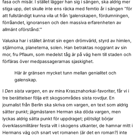
fasa och misär. I stället lägger han sig i sängen, ska aldrig mer
stiga upp, det skulle inte ens räcka med femtio år i sängen ”för
att fullständigt kunna vila ut från ’galenskapen, fördumningen,
förråandet, ignoransen och den massiva erfarenheten av
allmänt oförstånd.’”
Valuska har i stället äntrat sin egen drömvärld, styrd av himlen,
stjärnorna, planeterna, solen. Han betraktas noggrant av sin
mor, fru Pflaum, som medelst tåg är på väg hem till staden och
förfäras över medpassagerarnas sjaskighet.
Här är gränsen mycket tunn mellan genialitet och
galenskap.
I
Den sista vargen
, en av mina Krasznahorkai-favoriter, får vi i
tre berättelser följa ett skogsområdes sista rovdjur. En
journalist från Berlin ska skriva om vargen, en text som aldrig
sätter punkt; jägmästaren Herman ska döda vargen, men
lyckas aldrig sätta punkt för uppdraget; plötsligt börjar
överklassmilitärer festa vilt i skogens utkanter, de hamnar mitt i
Hermans väg och snart vet romanen (är det en roman?) inte