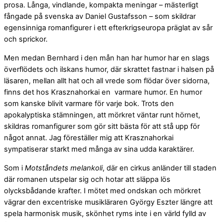
prosa. Långa, vindlande, kompakta meningar – mästerligt
fångade på svenska av Daniel Gustafsson – som skildrar
egensinniga romanfigurer i ett efterkrigseuropa präglat av sår
och sprickor.
Men medan Bernhard i den mån han har humor har en slags
överflödets och ilskans humor, där skrattet fastnar i halsen på
läsaren, mellan allt hat och all vrede som flödar över sidorna,
finns det hos Krasznahorkai en varmare humor. En humor
som kanske blivit varmare för varje bok. Trots den
apokalyptiska stämningen, att mörkret väntar runt hörnet,
skildras romanfigurer som gör sitt bästa för att stå upp för
något annat. Jag föreställer mig att Krasznahorkai
sympatiserar starkt med många av sina udda karaktärer.
Som i
Motståndets melankoli
, där en cirkus anländer till staden
där romanen utspelar sig och hotar att släppa lös
olycksbådande krafter. I mötet med ondskan och mörkret
vägrar den excentriske musikläraren György Eszter längre att
spela harmonisk musik, skönhet ryms inte i en värld fylld av