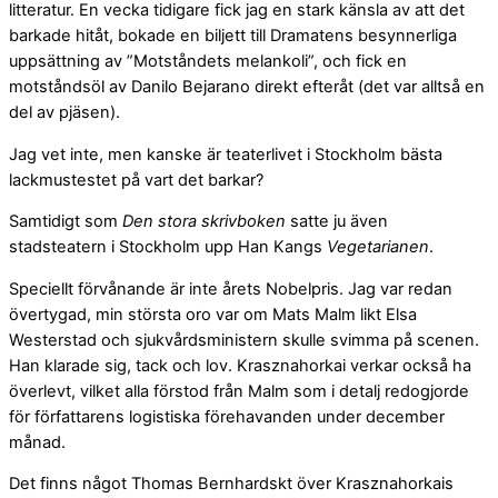
litteratur. En vecka tidigare fick jag en stark känsla av att det
barkade hitåt, bokade en biljett till Dramatens besynnerliga
uppsättning av ”Motståndets melankoli”, och fick en
motståndsöl av Danilo Bejarano direkt efteråt (det var alltså en
del av pjäsen).
Jag vet inte, men kanske är teaterlivet i Stockholm bästa
lackmustestet på vart det barkar?
Samtidigt som
Den stora skrivboken
satte ju även
stadsteatern i Stockholm upp Han Kangs
Vegetarianen
.
Speciellt förvånande är inte årets Nobelpris. Jag var redan
övertygad, min största oro var om Mats Malm likt Elsa
Westerstad och sjukvårdsministern skulle svimma på scenen.
Han klarade sig, tack och lov. Krasznahorkai verkar också ha
överlevt, vilket alla förstod från Malm som i detalj redogjorde
för författarens logistiska förehavanden under december
månad.
Det finns något Thomas Bernhardskt över Krasznahorkais