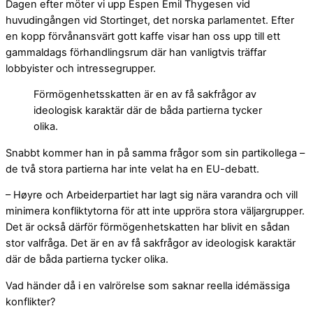
Dagen efter möter vi upp Espen Emil Thygesen vid
huvudingången vid Stortinget, det norska parlamentet. Efter
en kopp förvånansvärt gott kaffe visar han oss upp till ett
gammaldags förhandlingsrum där han vanligtvis träffar
lobbyister och intressegrupper.
Förmögenhetsskatten är en av få sakfrågor av
ideologisk karaktär där de båda partierna tycker
olika.
Snabbt kommer han in på samma frågor som sin partikollega –
de två stora partierna har inte velat ha en EU-debatt.
– Høyre och Arbeiderpartiet har lagt sig nära varandra och vill
minimera konfliktytorna för att inte uppröra stora väljargrupper.
Det är också därför förmögenhetskatten har blivit en sådan
stor valfråga. Det är en av få sakfrågor av ideologisk karaktär
där de båda partierna tycker olika.
Vad händer då i en valrörelse som saknar reella idémässiga
konflikter?