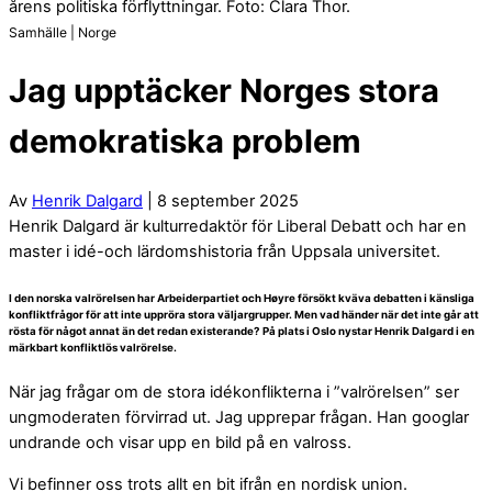
årens politiska förflyttningar. Foto: Clara Thor.
Samhälle | Norge
Jag upptäcker Norges stora
demokratiska problem
Av
Henrik Dalgard
| 8 september 2025
Henrik Dalgard är kulturredaktör för Liberal Debatt och har en
master i idé-och lärdomshistoria från Uppsala universitet.
I den norska valrörelsen har Arbeiderpartiet och Høyre försökt kväva debatten i känsliga
konfliktfrågor för att inte uppröra stora väljargrupper. Men vad händer när det inte går att
rösta för något annat än det redan existerande? På plats i Oslo nystar Henrik Dalgard i en
märkbart konfliktlös valrörelse.
När jag frågar om de stora idékonflikterna i ”valrörelsen” ser
ungmoderaten förvirrad ut. Jag upprepar frågan. Han googlar
undrande och visar upp en bild på en valross.
Vi befinner oss trots allt en bit ifrån en nordisk union.