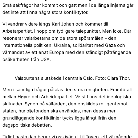
Små sakfrågor har kommit och gått men i de långa linjerna går
det inte att finna några stora konfliktytor.
Vi vandrar vidare längs Karl Johan och kommer till
Arbetarpartiet, i hopp om tydligare talepunkter. Men icke. Där
resonerar valarbetarna om de stora spörsmålen – den
internationella politiken: Ukraina, solidaritet med Gaza och
värnandet av ett enat Europa med den ständigt påträngande
osäkerheten från USA.
Valspurtens slutskede i centrala Oslo. Foto: Clara Thor.
Men i samtliga frågor påtalas den stora enigheten. Framförallt
mellan Høyre och Arbeiderpartiet. Visst finns det ideologiska
skillnader. Synen på välfärden, den enskildes roll gentemot
staten, hur oljefonden ska användas, men dessa mer
grundläggande konfliktlinjer tycks ligga långt ifrån den
dagspolitiska debatten.
Tidigt nästa dag beger vi oss iväg ut till Tøyen, ett välmående