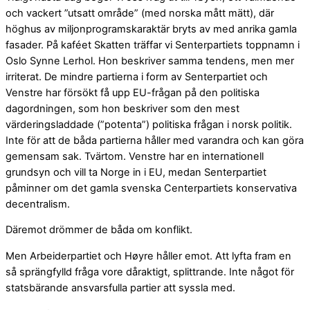
och vackert ”utsatt område” (med norska mått mätt), där
höghus av miljonprogramskaraktär bryts av med anrika gamla
fasader. På kaféet Skatten träffar vi Senterpartiets toppnamn i
Oslo Synne Lerhol. Hon beskriver samma tendens, men mer
irriterat. De mindre partierna i form av Senterpartiet och
Venstre har försökt få upp EU-frågan på den politiska
dagordningen, som hon beskriver som den mest
värderingsladdade (”potenta”) politiska frågan i norsk politik.
Inte för att de båda partierna håller med varandra och kan göra
gemensam sak. Tvärtom. Venstre har en internationell
grundsyn och vill ta Norge in i EU, medan Senterpartiet
påminner om det gamla svenska Centerpartiets konservativa
decentralism.
Däremot drömmer de båda om konflikt.
Men Arbeiderpartiet och Høyre håller emot. Att lyfta fram en
så sprängfylld fråga vore dåraktigt, splittrande. Inte något för
statsbärande ansvarsfulla partier att syssla med.