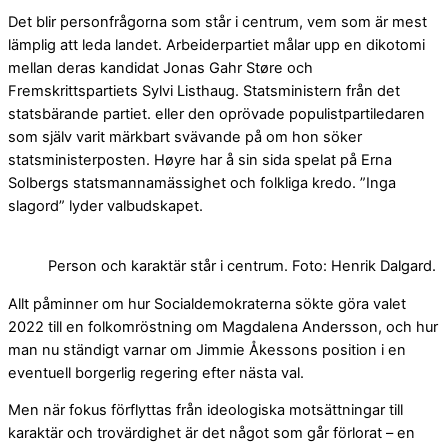
Det blir personfrågorna som står i centrum, vem som är mest
lämplig att leda landet. Arbeiderpartiet målar upp en dikotomi
mellan deras kandidat Jonas Gahr Støre och
Fremskrittspartiets Sylvi Listhaug. Statsministern från det
statsbärande partiet. eller den oprövade populistpartiledaren
som själv varit märkbart svävande på om hon söker
statsministerposten.
Høyre har å sin sida spelat på Erna
Solbergs statsmannamässighet och folkliga kredo. ”Inga
slagord” lyder valbudskapet.
Person och karaktär står i centrum. Foto: Henrik Dalgard.
Allt påminner om hur Socialdemokraterna sökte göra valet
2022 till en folkomröstning om Magdalena Andersson, och hur
man nu ständigt varnar om Jimmie Åkessons position i en
eventuell borgerlig regering efter nästa val.
Men när fokus förflyttas från ideologiska motsättningar till
karaktär och trovärdighet är det något som går förlorat – en