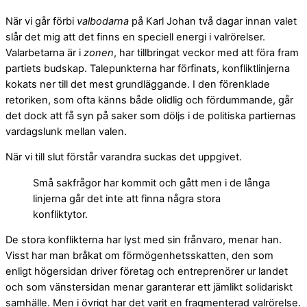
När vi går förbi
valbodarna
på Karl Johan två dagar innan valet
slår det mig att det finns en speciell energi i valrörelser.
Valarbetarna är i
zonen
, har tillbringat veckor med att föra fram
partiets budskap. Talepunkterna har förfinats, konfliktlinjerna
kokats ner till det mest grundläggande. I den förenklade
retoriken, som ofta känns både olidlig och fördummande, går
det dock att få syn på saker som döljs i de politiska partiernas
vardagslunk mellan valen.
När vi till slut förstår varandra suckas det uppgivet.
Små sakfrågor har kommit och gått men i de långa
linjerna går det inte att finna några stora
konfliktytor.
De stora konflikterna har lyst med sin frånvaro, menar han.
Visst har man bråkat om förmögenhetsskatten, den som
enligt högersidan driver företag och entreprenörer ur landet
och som vänstersidan menar garanterar ett jämlikt solidariskt
samhälle. Men i övrigt har det varit en fragmenterad valrörelse.