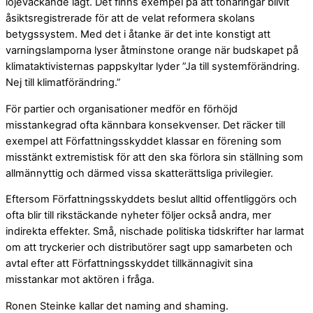
löjeväckande lågt. Det finns exempel på att tonåringar blivit
åsiktsregistrerade för att de velat reformera skolans
betygssystem. Med det i åtanke är det inte konstigt att
varningslamporna lyser åtminstone orange när budskapet på
klimataktivisternas pappskyltar lyder ”Ja till systemförändring.
Nej till klimatförändring.”
För partier och organisationer medför en förhöjd
misstankegrad ofta kännbara konsekvenser. Det räcker till
exempel att Författningsskyddet klassar en förening som
misstänkt extremistisk för att den ska förlora sin ställning som
allmännyttig och därmed vissa skatterättsliga privilegier.
Eftersom Författningsskyddets beslut alltid offentliggörs och
ofta blir till rikstäckande nyheter följer också andra, mer
indirekta effekter. Små, nischade politiska tidskrifter har larmat
om att tryckerier och distributörer sagt upp samarbeten och
avtal efter att Författningsskyddet tillkännagivit sina
misstankar mot aktören i fråga.
Ronen Steinke kallar det naming and shaming.