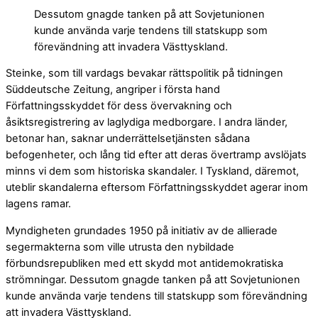
Dessutom gnagde tanken på att Sovjetunionen
kunde använda varje tendens till statskupp som
förevändning att invadera Västtyskland.
Steinke, som till vardags bevakar rättspolitik på tidningen
Süddeutsche Zeitung, angriper i första hand
Författningsskyddet för dess övervakning och
åsiktsregistrering av laglydiga medborgare. I andra länder,
betonar han, saknar underrättelsetjänsten sådana
befogenheter, och lång tid efter att deras övertramp avslöjats
minns vi dem som historiska skandaler. I Tyskland, däremot,
uteblir skandalerna eftersom Författningsskyddet agerar inom
lagens ramar.
Myndigheten grundades 1950 på initiativ av de allierade
segermakterna som ville utrusta den nybildade
förbundsrepubliken med ett skydd mot antidemokratiska
strömningar. Dessutom gnagde tanken på att Sovjetunionen
kunde använda varje tendens till statskupp som förevändning
att invadera Västtyskland.