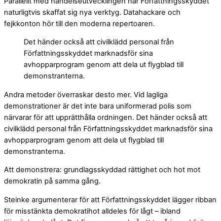
Parallellt med händelseutvecklingen har Författningsskyddet
naturligtvis skaffat sig nya verktyg. Datahackare och
fejkkonton hör till den moderna repertoaren.
Det händer också att civilklädd personal från
Författningsskyddet marknadsför sina
avhopparprogram genom att dela ut flygblad till
demonstranterna.
Andra metoder överraskar desto mer. Vid lagliga
demonstrationer är det inte bara uniformerad polis som
närvarar för att upprätthålla ordningen. Det händer också att
civilklädd personal från Författningsskyddet marknadsför sina
avhopparprogram genom att dela ut flygblad till
demonstranterna.
Att demonstrera: grundlagsskyddad rättighet och hot mot
demokratin på samma gång.
Steinke argumenterar för att Författningsskyddet lägger ribban
för misstänkta demokratihot alldeles för lågt – ibland