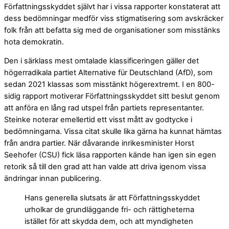
Författningsskyddet självt har i vissa rapporter konstaterat att
dess bedömningar medför viss stigmatisering som avskräcker
folk från att befatta sig med de organisationer som misstänks
hota demokratin.
Den i särklass mest omtalade klassificeringen gäller det
högerradikala partiet Alternative für Deutschland (AfD), som
sedan 2021 klassas som misstänkt högerextremt. I en 800-
sidig rapport motiverar Författningsskyddet sitt beslut genom
att anföra en lång rad utspel från partiets representanter.
Steinke noterar emellertid ett visst mått av godtycke i
bedömningarna. Vissa citat skulle lika gärna ha kunnat hämtas
från andra partier. När dåvarande inrikesminister Horst
Seehofer (CSU) fick läsa rapporten kände han igen sin egen
retorik så till den grad att han valde att driva igenom vissa
ändringar innan publicering.
Hans generella slutsats är att Författningsskyddet
urholkar de grundläggande fri- och rättigheterna
istället för att skydda dem, och att myndigheten