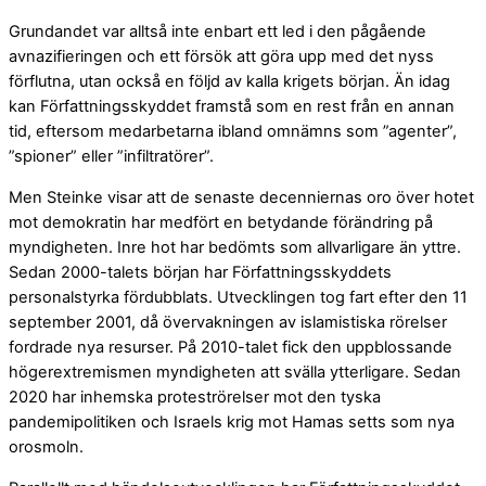
Grundandet var alltså inte enbart ett led i den pågående
avnazifieringen och ett försök att göra upp med det nyss
förflutna, utan också en följd av kalla krigets början. Än idag
kan Författningsskyddet framstå som en rest från en annan
tid, eftersom medarbetarna ibland omnämns som ”agenter”,
”spioner” eller ”infiltratörer”.
Men Steinke visar att de senaste decenniernas oro över hotet
mot demokratin har medfört en betydande förändring på
myndigheten. Inre hot har bedömts som allvarligare än yttre.
Sedan 2000-talets början har Författningsskyddets
personalstyrka fördubblats. Utvecklingen tog fart efter den 11
september 2001, då övervakningen av islamistiska rörelser
fordrade nya resurser. På 2010-talet fick den uppblossande
högerextremismen myndigheten att svälla ytterligare. Sedan
2020 har inhemska proteströrelser mot den tyska
pandemipolitiken och Israels krig mot Hamas setts som nya
orosmoln.