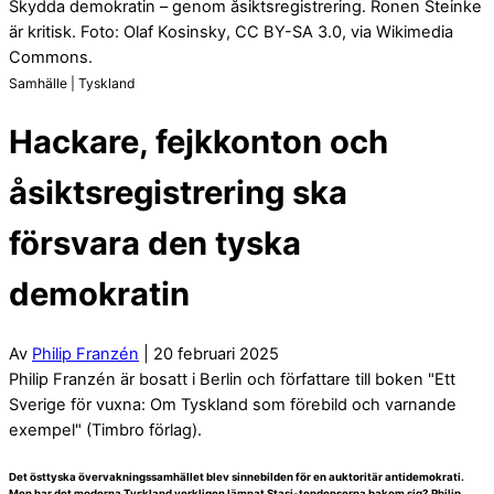
Skydda demokratin – genom åsiktsregistrering. Ronen Steinke
är kritisk. Foto: Olaf Kosinsky, CC BY-SA 3.0, via Wikimedia
Commons.
Samhälle | Tyskland
Hackare, fejkkonton och
åsiktsregistrering ska
försvara den tyska
demokratin
Av
Philip Franzén
| 20 februari 2025
Philip Franzén är bosatt i Berlin och författare till boken "Ett
Sverige för vuxna: Om Tyskland som förebild och varnande
exempel" (Timbro förlag).
Det östtyska övervakningssamhället blev sinnebilden för en auktoritär antidemokrati.
Men har det moderna Tyskland verkligen lämnat Stasi-tendenserna bakom sig? Philip