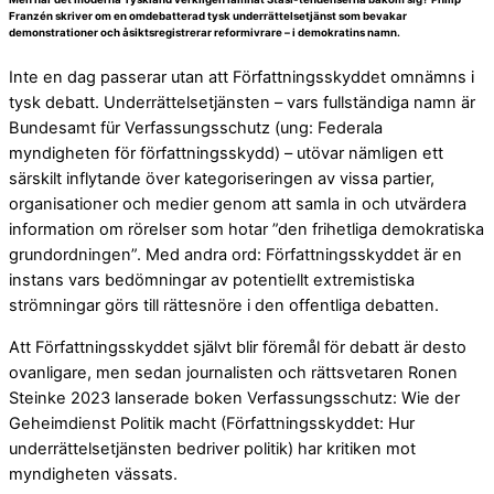
Franzén skriver om en omdebatterad tysk underrättelsetjänst som bevakar
demonstrationer och åsiktsregistrerar reformivrare – i demokratins namn.
Inte en dag passerar utan att Författningsskyddet omnämns i
tysk debatt. Underrättelsetjänsten – vars fullständiga namn är
Bundesamt für Verfassungsschutz (ung: Federala
myndigheten för författningsskydd) – utövar nämligen ett
särskilt inflytande över kategoriseringen av vissa partier,
organisationer och medier genom att samla in och utvärdera
information om rörelser som hotar ”den frihetliga demokratiska
grundordningen”. Med andra ord: Författningsskyddet är en
instans vars bedömningar av potentiellt extremistiska
strömningar görs till rättesnöre i den offentliga debatten.
Att Författningsskyddet självt blir föremål för debatt är desto
ovanligare, men sedan journalisten och rättsvetaren Ronen
Steinke 2023 lanserade boken Verfassungsschutz: Wie der
Geheimdienst Politik macht (Författningsskyddet: Hur
underrättelsetjänsten bedriver politik) har kritiken mot
myndigheten vässats.