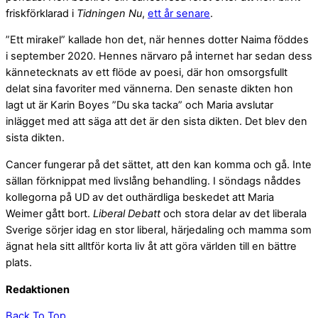
friskförklarad i
Tidningen Nu
,
ett år senare
.
”Ett mirakel” kallade hon det, när hennes dotter Naima föddes
i september 2020. Hennes närvaro på internet har sedan dess
kännetecknats av ett flöde av poesi, där hon omsorgsfullt
delat sina favoriter med vännerna. Den senaste dikten hon
lagt ut är Karin Boyes ”Du ska tacka” och Maria avslutar
inlägget med att säga att det är den sista dikten. Det blev den
sista dikten.
Cancer fungerar på det sättet, att den kan komma och gå. Inte
sällan förknippat med livslång behandling. I söndags nåddes
kollegorna på UD av det outhärdliga beskedet att Maria
Weimer gått bort.
Liberal Debatt
och stora delar av det liberala
Sverige sörjer idag en stor liberal, härjedaling och mamma som
ägnat hela sitt alltför korta liv åt att göra världen till en bättre
plats.
Redaktionen
Back To Top