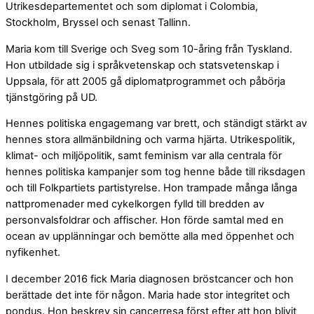
Utrikesdepartementet och som diplomat i Colombia,
Stockholm, Bryssel och senast Tallinn.
Maria kom till Sverige och Sveg som 10-åring från Tyskland.
Hon utbildade sig i språkvetenskap och statsvetenskap i
Uppsala, för att 2005 gå diplomatprogrammet och påbörja
tjänstgöring på UD.
Hennes politiska engagemang var brett, och ständigt stärkt av
hennes stora allmänbildning och varma hjärta. Utrikespolitik,
klimat- och miljöpolitik, samt feminism var alla centrala för
hennes politiska kampanjer som tog henne både till riksdagen
och till Folkpartiets partistyrelse. Hon trampade många långa
nattpromenader med cykelkorgen fylld till bredden av
personvalsfoldrar och affischer. Hon förde samtal med en
ocean av upplänningar och bemötte alla med öppenhet och
nyfikenhet.
I december 2016 fick Maria diagnosen bröstcancer och hon
berättade det inte för någon. Maria hade stor integritet och
pondus. Hon beskrev sin cancerresa först efter att hon blivit