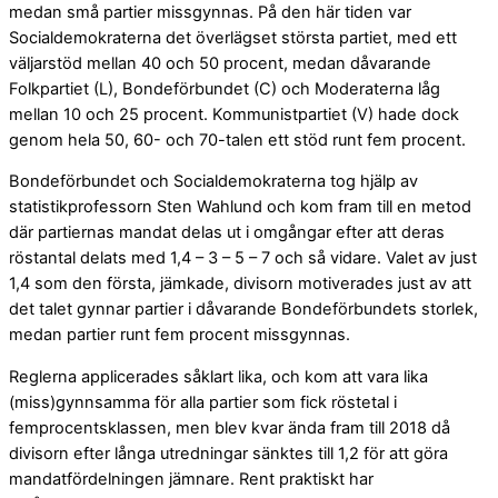
medan små partier missgynnas. På den här tiden var
Socialdemokraterna det överlägset största partiet, med ett
väljarstöd mellan 40 och 50 procent, medan dåvarande
Folkpartiet (L), Bondeförbundet (C) och Moderaterna låg
mellan 10 och 25 procent. Kommunistpartiet (V) hade dock
genom hela 50, 60- och 70-talen ett stöd runt fem procent.
Bondeförbundet och Socialdemokraterna tog hjälp av
statistikprofessorn Sten Wahlund och kom fram till en metod
där partiernas mandat delas ut i omgångar efter att deras
röstantal delats med 1,4 – 3 – 5 – 7 och så vidare. Valet av just
1,4 som den första, jämkade, divisorn motiverades just av att
det talet gynnar partier i dåvarande Bondeförbundets storlek,
medan partier runt fem procent missgynnas.
Reglerna applicerades såklart lika, och kom att vara lika
(miss)gynnsamma för alla partier som fick röstetal i
femprocentsklassen, men blev kvar ända fram till 2018 då
divisorn efter långa utredningar sänktes till 1,2 för att göra
mandatfördelningen jämnare. Rent praktiskt har