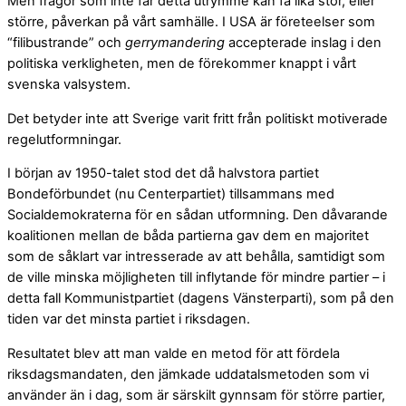
Men frågor som inte får detta utrymme kan få lika stor, eller
större, påverkan på vårt samhälle. I USA är företeelser som
“filibustrande” och
gerrymandering
accepterade inslag i den
politiska verkligheten, men de förekommer knappt i vårt
svenska valsystem.
Det betyder inte att Sverige varit fritt från politiskt motiverade
regelutformningar.
I början av 1950-talet stod det då halvstora partiet
Bondeförbundet (nu Centerpartiet) tillsammans med
Socialdemokraterna för en sådan utformning. Den dåvarande
koalitionen mellan de båda partierna gav dem en majoritet
som de såklart var intresserade av att behålla, samtidigt som
de ville minska möjligheten till inflytande för mindre partier – i
detta fall Kommunistpartiet (dagens Vänsterparti), som på den
tiden var det minsta partiet i riksdagen.
Resultatet blev att man valde en metod för att fördela
riksdagsmandaten, den jämkade uddatalsmetoden som vi
använder än i dag, som är särskilt gynnsam för större partier,