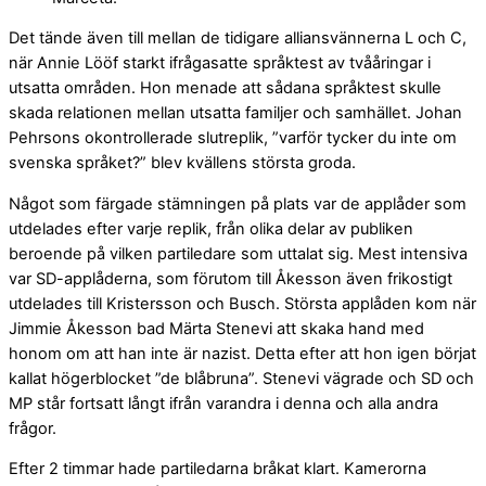
Det tände även till mellan de tidigare alliansvännerna L och C,
när Annie Lööf starkt ifrågasatte språktest av tvååringar i
utsatta områden. Hon menade att sådana språktest skulle
skada relationen mellan utsatta familjer och samhället. Johan
Pehrsons okontrollerade slutreplik, ”varför tycker du inte om
svenska språket?” blev kvällens största groda.
Något som färgade stämningen på plats var de applåder som
utdelades efter varje replik, från olika delar av publiken
beroende på vilken partiledare som uttalat sig. Mest intensiva
var SD-applåderna, som förutom till Åkesson även frikostigt
utdelades till Kristersson och Busch. Största applåden kom när
Jimmie Åkesson bad Märta Stenevi att skaka hand med
honom om att han inte är nazist. Detta efter att hon igen börjat
kallat högerblocket ”de blåbruna”. Stenevi vägrade och SD och
MP står fortsatt långt ifrån varandra i denna och alla andra
frågor.
Efter 2 timmar hade partiledarna bråkat klart. Kamerorna