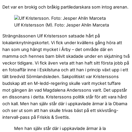
Det var en brokig och bråkig partiledarskara som intog arenan.
Ulf Kristersson (M). Foto: Jesper Ahlin Marceta
Strängnässonen Ulf Kristersson satsade hårt på
lokalanknytningskortet. Vi fick under kvällens gång höra att
han som ung hängt mycket i Årby – det område där en
mamma och hennes barn blivit skadade under en skjutning två
veckor tidigare. Vi fick även veta att han haft sitt första jobb på
en fotoaffär inne i Eskilstuna och att han i princip växt upp i ett
tält bredvid Sörmlandsleden. Sakpolitiskt var Kristerssons
budskap att en M-ledd-regering skulle varit mycket tuffare
mot gängen än vad Magdalena Anderssons varit. Det uppstår
en dissonans i detta. Kristerssons politik står för att vara hård
och kall. Men han själv står där i uppkavlade ärmar à la Obama
och ser ut som att han skulle trivas bäst på ett skivstång-
intervall-pass på Friskis & Svettis.
Men han själv står där i uppkavlade ärmar à la