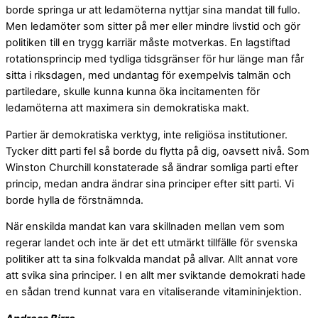
borde springa ur att ledamöterna nyttjar sina mandat till fullo.
Men ledamöter som sitter på mer eller mindre livstid och gör
politiken till en trygg karriär måste motverkas. En lagstiftad
rotationsprincip med tydliga tidsgränser för hur länge man får
sitta i riksdagen, med undantag för exempelvis talmän och
partiledare, skulle kunna kunna öka incitamenten för
ledamöterna att maximera sin demokratiska makt.
Partier är demokratiska verktyg, inte religiösa institutioner.
Tycker ditt parti fel så borde du flytta på dig, oavsett nivå. Som
Winston Churchill konstaterade så ändrar somliga parti efter
princip, medan andra ändrar sina principer efter sitt parti. Vi
borde hylla de förstnämnda.
När enskilda mandat kan vara skillnaden mellan vem som
regerar landet och inte är det ett utmärkt tillfälle för svenska
politiker att ta sina folkvalda mandat på allvar. Allt annat vore
att svika sina principer. I en allt mer sviktande demokrati hade
en sådan trend kunnat vara en vitaliserande vitamininjektion.