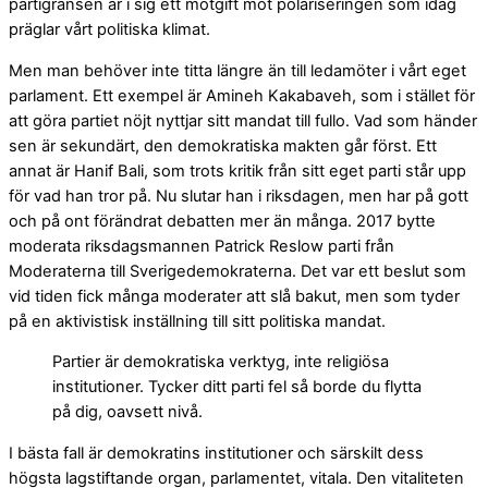
partigränsen är i sig ett motgift mot polariseringen som idag
präglar vårt politiska klimat.
Men man behöver inte titta längre än till ledamöter i vårt eget
parlament. Ett exempel är Amineh Kakabaveh, som i stället för
att göra partiet nöjt nyttjar sitt mandat till fullo. Vad som händer
sen är sekundärt, den demokratiska makten går först. Ett
annat är Hanif Bali, som trots kritik från sitt eget parti står upp
för vad han tror på. Nu slutar han i riksdagen, men har på gott
och på ont förändrat debatten mer än många. 2017 bytte
moderata riksdagsmannen Patrick Reslow parti från
Moderaterna till Sverigedemokraterna. Det var ett beslut som
vid tiden fick många moderater att slå bakut, men som tyder
på en aktivistisk inställning till sitt politiska mandat.
Partier är demokratiska verktyg, inte religiösa
institutioner. Tycker ditt parti fel så borde du flytta
på dig, oavsett nivå.
I bästa fall är demokratins institutioner och särskilt dess
högsta lagstiftande organ, parlamentet, vitala. Den vitaliteten