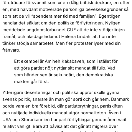
företrädare försvunnit som ur en dålig brittisk deckare, en efter
en, med halvdant motiverade personliga bevekelsegrunder så
som att de vill ”spendera mer tid med familjen”. Egentligen
handlar det såklart om den politiska förflyttningen. Nyligen
meddelade ungdomsförbundet CUF att de inte stödjer linjen
framåt, och riksdagsledamot Helena Lindahl att hon inte
tänker stödja samarbetet. Men fler protester lyser med sin
frånvaro.
Ett exempel är Amineh Kakabaveh, som i stället för
att göra partiet nöjt nyttjar sitt mandat till fullo. Vad
som händer sen är sekundärt, den demokratiska
makten går först.
Ytterligare deserteringar och politiska uppror skulle gynna
svensk politik, snarare än man gör sorti och går hem. Danmark
borde vara en bra förebild, där partiutbrytningar, partiskiften
och nyttjade individuella mandat utgör normaliteten. Även i
USA och Storbritannien har partiförflyttingar genom åren varit
relativt vanligt. Bara att påvisa att det går att migrera över