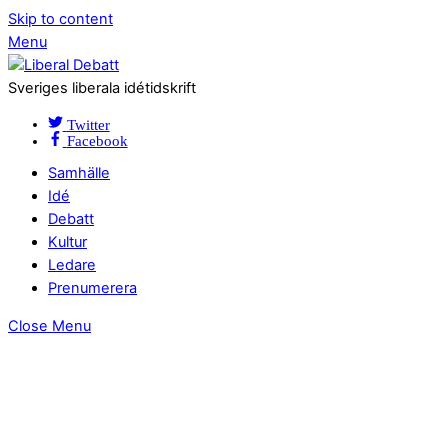
Skip to content
Menu
Sveriges liberala idétidskrift
Twitter
Facebook
Samhälle
Idé
Debatt
Kultur
Ledare
Prenumerera
Close Menu