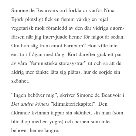
S
imone de Beauvoirs ord förklarar varför Nina
Björk plötsligt fick en fismin värdig en rejäl
vegetarisk mök föranledd av den där vidriga quorn-
färsen när jag intervjuade henne för något år sedan.
Om hon såg fram emot barnbarn? Hon ville inte
ens ta i frågan med tång. Kort därefter gick ett par
av våra ”feministiska storasystrar” ut och sa att de
aldrig mer tänkte låta sig plåtas, hur de sörjde sin
skönhet.
”Ingen behöver mig”, skriver Simone de Beauvoir i
Det andra könets
”klimakteriekapitel”. Den
åldrande kvinnan tappar sin skönhet, sin man (som
blir ihop med en yngre) och barnen som inte
behöver henne längre.