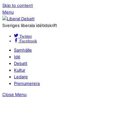
Skip to content
Menu
Sveriges liberala idétidskrift
Twitter
Facebook
Samhälle
Idé
Debatt
Kultur
Ledare
Prenumerera
Close Menu