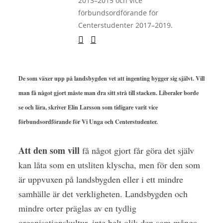
2013–2015 och vice
förbundsordförande för
Centerstudenter 2017–2019.
De som växer upp på landsbygden vet att ingenting bygger sig självt. Vill
man få något gjort måste man dra sitt strå till stacken. Liberaler borde
se och lära, skriver Elin Larsson som tidigare varit vice
förbundsordförande för Vi Unga och Centerstudenter.
Att den som vill
få något gjort får göra det själv
kan låta som en utsliten klyscha, men för den som
är uppvuxen på landsbygden eller i ett mindre
samhälle är det verkligheten. Landsbygden och
mindre orter präglas av en tydlig
organisationskultur, inte helt olik den som många